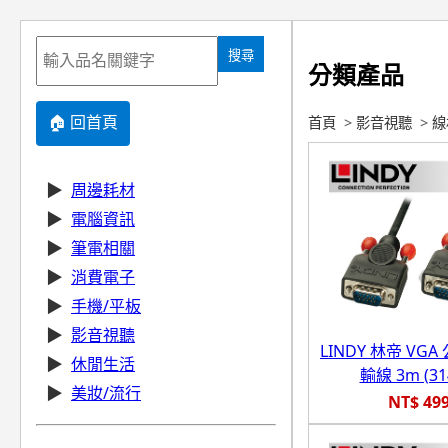
搜尋
分類產品
🏠 回首頁
首頁
>
影音視聽
>
線
▶
周邊耗材
▶
電腦資訊
▶
筆電相關
▶
消費電子
▶
手機/平板
▶
影音視聽
LINDY 林帝 VGA 
▶
休閒生活
輸線 3m (31
▶
美妝/流行
NT$ 49