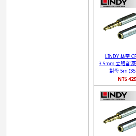
LINDY 林帝 
3.5mm 立體音
對母 5m (35
NT$ 42