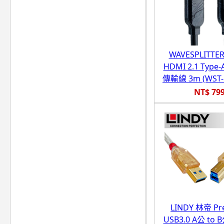
WAVESPLITT
HDMI 2.1 Type-
傳輸線 3m (WST-
NT$ 79
LINDY 林帝 P
USB3.0 A公 to