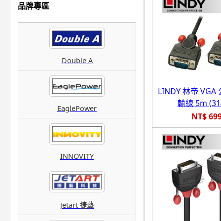
品牌專區
Double A
LINDY 林帝 VGA 
輸線 5m (31
EaglePower
NT$ 69
INNOVITY
Jetart 捷藝