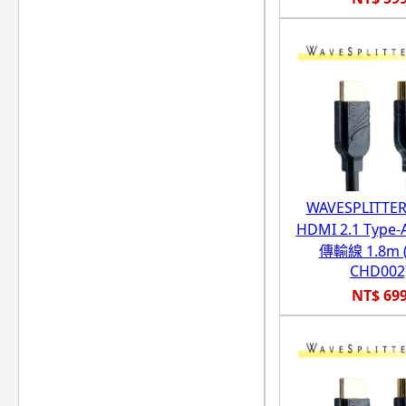
WAVESPLITT
HDMI 2.1 Type-
傳輸線 1.8m (
CHD002
NT$ 69