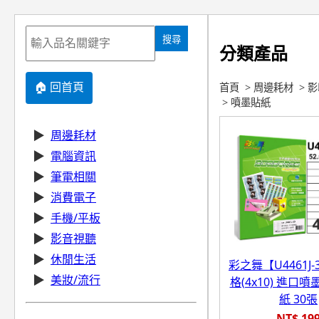
搜尋
分類產品
🏠 回首頁
首頁
>
周邊耗材
>
影
>
噴墨貼紙
▶
周邊耗材
▶
電腦資訊
▶
筆電相關
▶
消費電子
▶
手機/平板
▶
影音視聽
▶
休閒生活
彩之舞【U4461J-3
▶
美妝/流行
格(4x10) 進口
紙 30張
NT$ 19