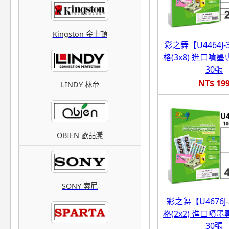
Kingston 金士頓
彩之舞【U4464J-3
格(3x8) 進口噴
30張
NT$ 19
LINDY 林帝
OBIEN 歐品漾
SONY 索尼
彩之舞【U4676J-
格(2x2) 進口噴
30張