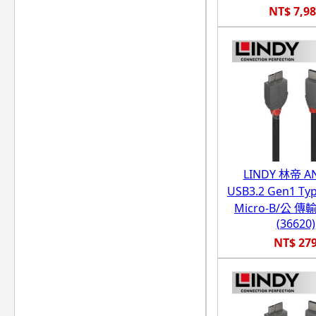
NT$ 7,9
LINDY 林帝 A
USB3.2 Gen1 Ty
Micro-B/公 傳輸
(36620)
NT$ 27