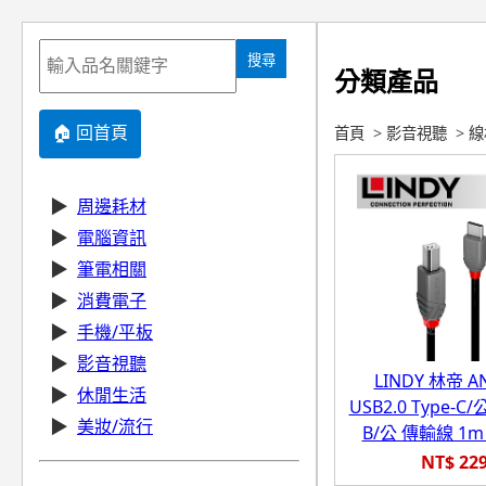
搜尋
分類產品
🏠 回首頁
首頁
>
影音視聽
>
線
▶
周邊耗材
▶
電腦資訊
▶
筆電相關
▶
消費電子
▶
手機/平板
▶
影音視聽
LINDY 林帝 A
▶
休閒生活
USB2.0 Type-C/公
▶
美妝/流行
B/公 傳輸線 1m (
NT$ 22