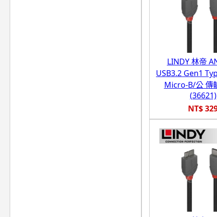
LINDY 林帝 A
USB3.2 Gen1 Ty
Micro-B/公 
(36621)
NT$ 32