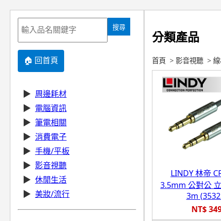
搜尋
分類產品
🏠 回首頁
首頁
>
影音視聽
>
線
▶
周邊耗材
▶
電腦資訊
▶
筆電相關
▶
消費電子
▶
手機/平板
▶
影音視聽
LINDY 林帝 
▶
休閒生活
3.5mm 公對公
▶
美妝/流行
3m (3532
NT$ 34