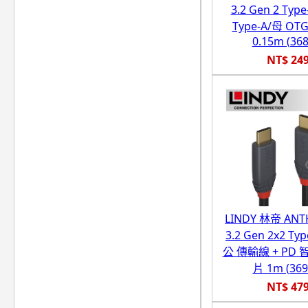
3.2 Gen 2 Type
Type-A/母 O
0.15m (368
NT$ 24
LINDY 林帝 ANT
3.2 Gen 2x2 Typ
公 傳輸線 + PD
片 1m (369
NT$ 47