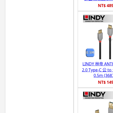
NT$ 48
LINDY 林帝 ANT
2.0 Type-C 公 
0.5m (368
NT$ 14