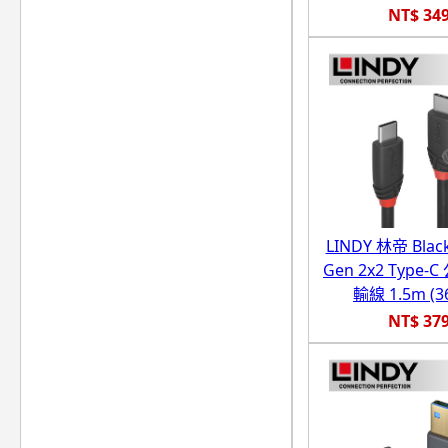
NT$ 34
LINDY 林帝 Black
Gen 2x2 Type-C
輸線 1.5m (3
NT$ 37