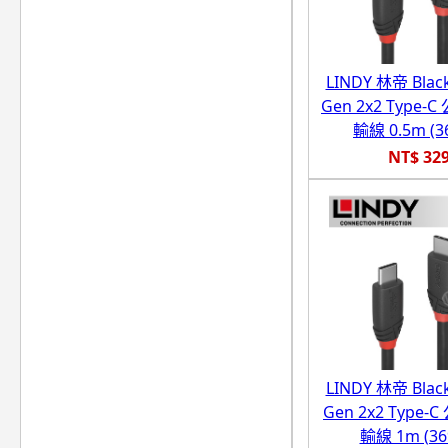
LINDY 林帝 Black
Gen 2x2 Type-C
輸線 0.5m (3
NT$ 32
LINDY 林帝 Black
Gen 2x2 Type-C
輸線 1m (36