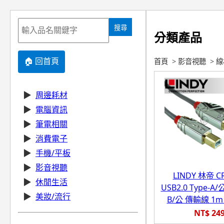
搜尋
分類產品
🏠 回首頁
首頁
>
影音視聽
>
線
▶
周邊耗材
▶
電腦資訊
▶
筆電相關
▶
消費電子
▶
手機/平板
▶
影音視聽
LINDY 林帝 
▶
休閒生活
USB2.0 Type-A/公
▶
美妝/流行
B/公 傳輸線 1m (
NT$ 24