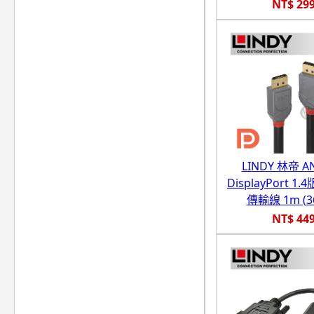
NT$ 29
LINDY 林帝 A
DisplayPort 1.4
傳輸線 1m (36
NT$ 44