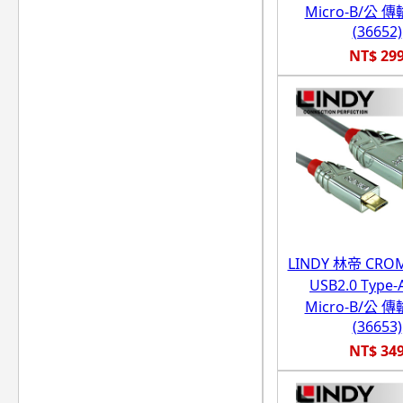
Micro-B/公 
(36652)
NT$ 29
LINDY 林帝 CR
USB2.0 Type-
Micro-B/公 
(36653)
NT$ 34