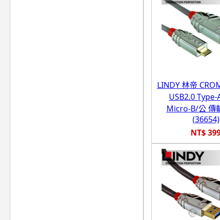
LINDY 林帝 CR
USB2.0 Type-
Micro-B/公 
(36654)
NT$ 39