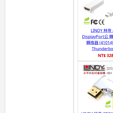
LINDY 林帝 
DisplayPort公 
轉換器 (4101
Thunderbo
NT$ 32