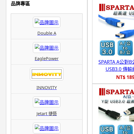
品牌專區
Double A
EaglePower
SPARTA A公對
USB3.0 傳輸
NT$ 18
INNOVITY
Jetart 捷藝