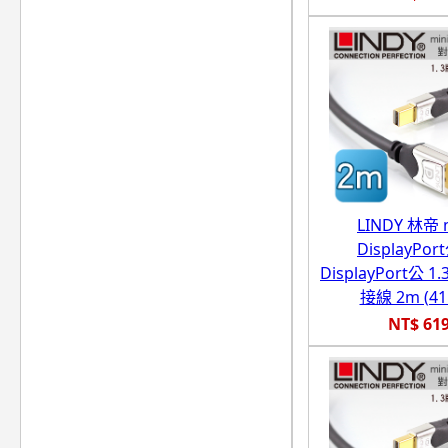
LINDY 林帝 m
DisplayPor
DisplayPort公 
接線 2m (41
NT$ 61