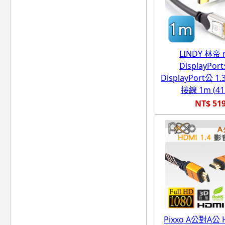
LINDY 林帝 m
DisplayPor
DisplayPort公 
接線 1m (41
NT$ 51
Pixxo A公對A公 H