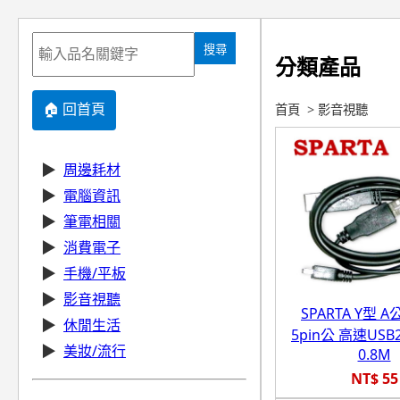
搜尋
分類產品
🏠 回首頁
首頁
>
影音視聽
▶
周邊耗材
▶
電腦資訊
▶
筆電相關
▶
消費電子
▶
手機/平板
▶
影音視聽
SPARTA Y型 A
▶
休閒生活
5pin公 高速USB
▶
美妝/流行
0.8M
NT$ 55