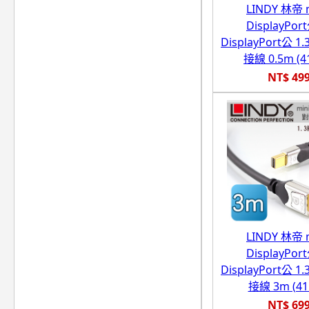
LINDY 林帝 m
DisplayPor
DisplayPort公 
接線 0.5m (4
NT$ 49
LINDY 林帝 m
DisplayPor
DisplayPort公 
接線 3m (41
NT$ 69