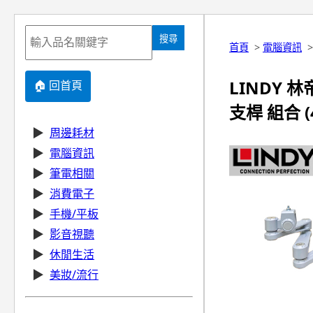
搜尋
首頁
>
電腦資訊
LINDY 
🏠 回首頁
支桿 組合 (4
▶
周邊耗材
▶
電腦資訊
▶
筆電相關
▶
消費電子
▶
手機/平板
▶
影音視聽
▶
休閒生活
▶
美妝/流行