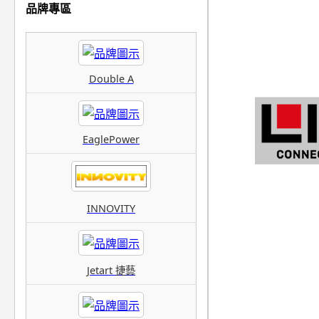
品牌專區
Double A
EaglePower
INNOVITY
Jetart 捷藝