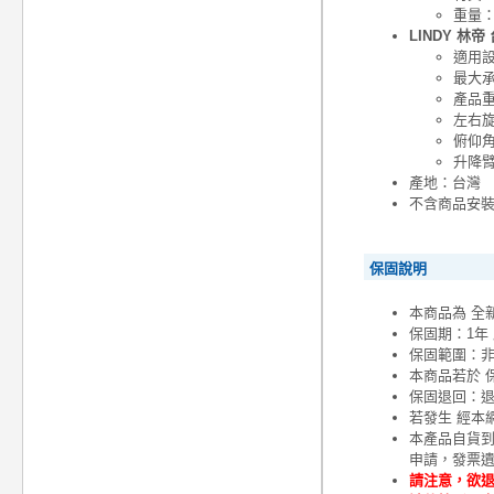
重量：0
LINDY 林帝
適用設
最大承
產品重量
左右旋
俯仰角
升降臂
產地：台灣
不含商品安
保固說明
本商品為 全
保固期：1年
保固範圍：
本商品若於 
保固退回：退
若發生 經本
本產品自貨
申請，發票
請注意，欲退