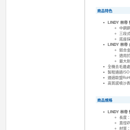
商品特色
LINDY 林
中鋼
三段
底座
LINDY 林帝
鋁合
適用
最大耐
全機去毛邊
製程通過ISO 
通過歐盟Ro
高質感噴沙
商品規格
LINDY 林
長度：
直徑Ø
材質