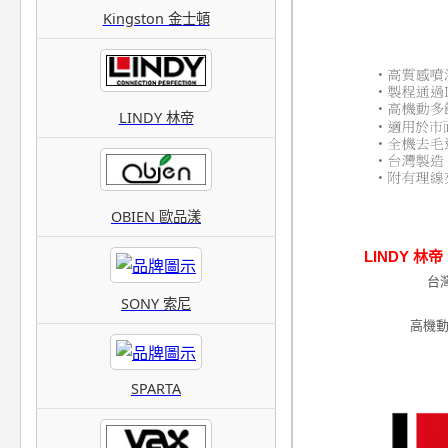
Kingston 金士頓
LINDY 林帝
OBIEN 歐品漾
LINDY 林
台
SONY 索尼
高機動
SPARTA