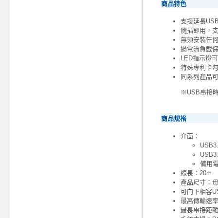
商品特色
支援延長USB
隨插即用，
無須安裝任
過電流負載
LED指示燈
特殊專利卡勾
同系列產品可
※USB串接時建
商品規格
介面：
USB3
USB
備用電
線長：20m
產品尺寸：母座
可向下相容USB
最高傳輸速率：
最長串接距離