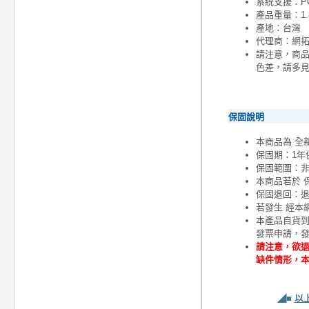
系統支援：PC Win
產品重量：1.
產地：台灣
代理商：網
請注意，商
色差，請多
保固說明
本商品為 全
保固期：1年
保固範圍：
本商品若於 
保固退回：退
若發生 經本
本產品自貨
發票申請，
請注意，欲退
缺件情形，
◢■
以