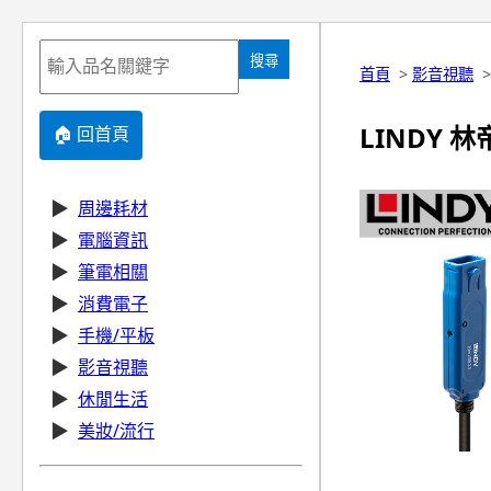
搜尋
首頁
>
影音視聽
LINDY 林帝
🏠 回首頁
▶
周邊耗材
▶
電腦資訊
▶
筆電相關
▶
消費電子
▶
手機/平板
▶
影音視聽
▶
休閒生活
▶
美妝/流行