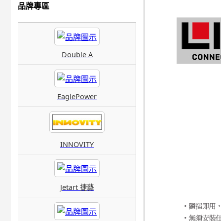
品牌專區
Double A
EaglePower
INNOVITY
Jetart 捷藝