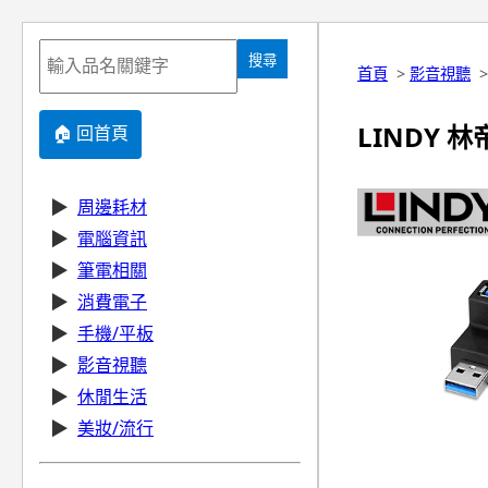
搜尋
首頁
>
影音視聽
LINDY 林帝
🏠 回首頁
▶
周邊耗材
▶
電腦資訊
▶
筆電相關
▶
消費電子
▶
手機/平板
▶
影音視聽
▶
休閒生活
▶
美妝/流行