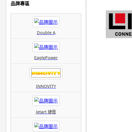
品牌專區
Double A
EaglePower
INNOVITY
Jetart 捷藝