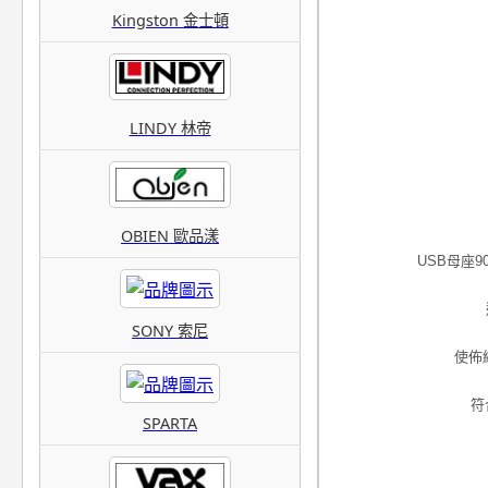
Kingston 金士頓
LINDY 林帝
OBIEN 歐品漾
USB母座
SONY 索尼
使佈
符
SPARTA