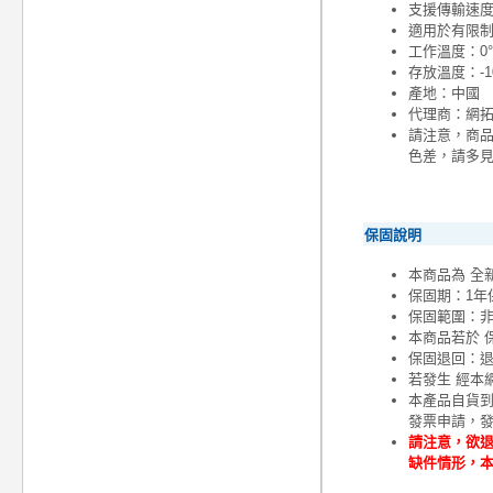
支援傳輸速度達
適用於有限
工作溫度：0°C
存放溫度：-10
產地：中國
代理商：網
請注意，商
色差，請多
保固說明
本商品為 全
保固期：1年
保固範圍：
本商品若於 
保固退回：退
若發生 經本
本產品自貨
發票申請，
請注意，欲退
缺件情形，