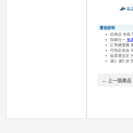
◢■
以
← 上一個產品