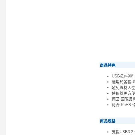
商品特色
USB母座9
適用於各種U
避免線材因
使佈線更方
德國 國際品牌
符合 RoH
商品規格
支援USB3.2 