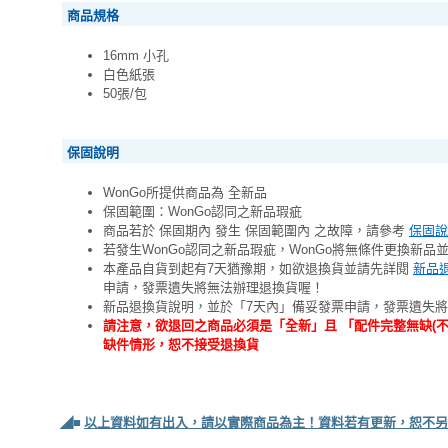
商品規格
16mm 小孔
白色紙張
50張/包
保固說明
WonGo所提供商品為 全新品
保固範圍：WonGo認同之新品瑕疵
商品若於 保固期內 發生 保固範圍內 之故障，請參考
保固說
若發生WonGo認同之新品瑕疵，WonGo將無條件更換新品
本產品自貨到起有7天猶豫期，如欲退換貨並請先詳閱
新品
申請，發票遺失將無法辦理退換貨喔！
新品退換貨說明，並於「7天內」備妥發票申請，發票遺失
請注意，欲退回之商品必須是「全新」且 「配件完整無缺(
缺件情形，恕不接受退換貨
◢■
以上資料如有出入，請以實際商品為主！資料若有更新，恕不另