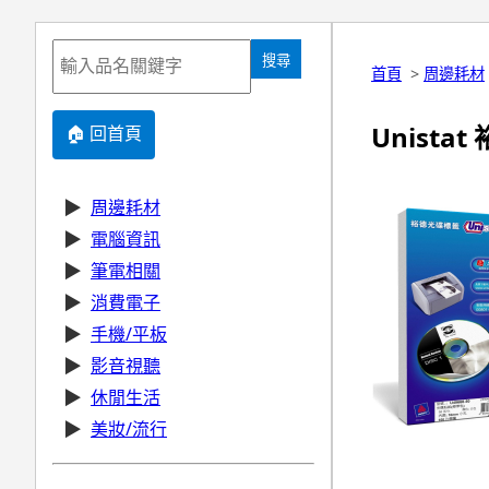
搜尋
首頁
>
周邊耗材
Unista
🏠 回首頁
▶
周邊耗材
▶
電腦資訊
▶
筆電相關
▶
消費電子
▶
手機/平板
▶
影音視聽
▶
休閒生活
▶
美妝/流行