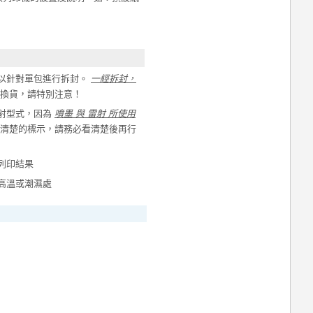
以針對單包進行拆封。
一經拆封，
換貨，請特別注意！
射型式，因為
噴墨 與 雷射 所使用
清楚的標示，請務必看清楚後再行
列印結果
高溫或潮濕處