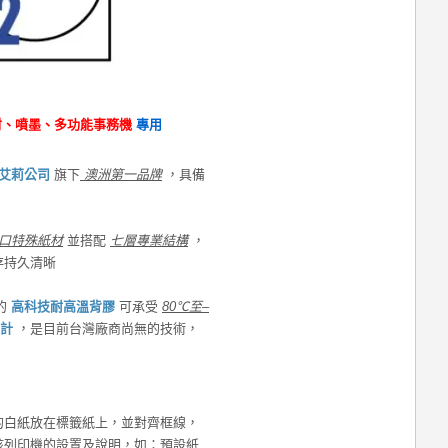
射、噴墨、多功能事務機
專用
艾莉公司
旗下
澳洲第一品牌
，具備
口特殊紙材
並搭配
七層專業結構
，
存持久清晰
用的
高科技耐高溫背膠
可承受
80℃至–
計
，是目前台灣廠商尚無的技術，
的白紙放在標籤紙上，並對齊框線，
該列印機的設置及說明，如：預設紙