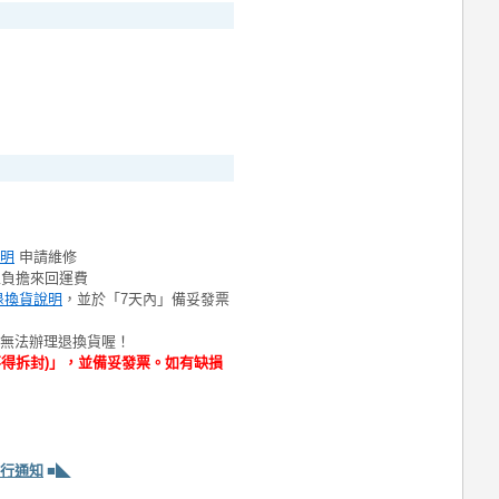
明
申請維修
並負擔來回運費
退換貨說明
，並於「7天內」備妥發票
將無法辦理退換貨喔！
不得拆封)」，並備妥發票。如有缺損
行通知
■◣