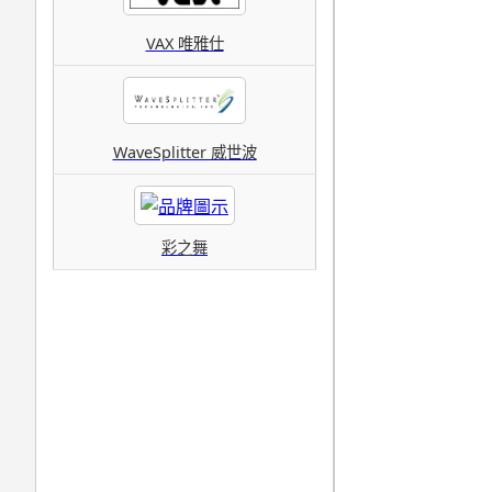
VAX 唯雅仕
WaveSplitter 威世波
彩之舞