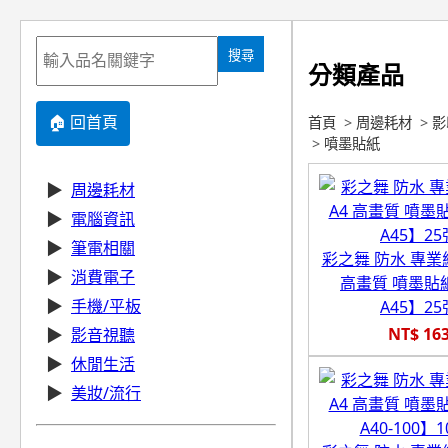
搜尋
分類產品
🏠 回首頁
首頁
>
周邊耗材
>
影
>
噴墨貼紙
▶
周邊耗材
▶
電腦資訊
▶
筆電相關
彩之舞 防水 專業級
▶
消費電子
高畫質 噴墨貼紙
▶
手機/平板
A45】25
NT$ 16
▶
影音視聽
▶
休閒生活
▶
美妝/流行