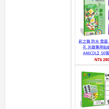
彩之舞 防水 雪面 
孔 光碟專用貼紙
A46CDL】50張
NT$ 28