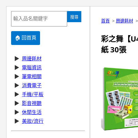
搜尋
首頁
>
周邊耗材
彩之舞【U4
🏠 回首頁
紙 30張
▶
周邊耗材
▶
電腦資訊
▶
筆電相關
▶
消費電子
▶
手機/平板
▶
影音視聽
▶
休閒生活
▶
美妝/流行