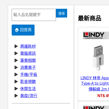
搜尋
最新商品
🏠 回首頁
▶
周邊耗材
▶
電腦資訊
▶
筆電相關
▶
消費電子
▶
手機/平板
LINDY 林帝 App
▶
影音視聽
Type-A to Light
▶
休閒生活
傳輸線 2m (
NT$ 4
▶
美妝/流行