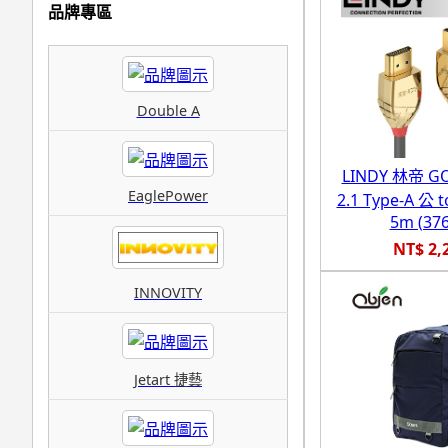
品牌專區
Double A
LINDY 林帝 G
EaglePower
2.1 Type-A 公
5m (376
NT$ 2,
INNOVITY
Jetart 捷藝