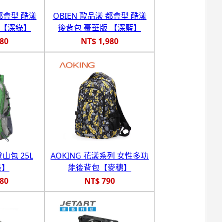
 都會型 酷漾
OBIEN 歐品漾 都會型 酷漾
 【深綠】
後背包 豪華版 【深藍】
980
NT$ 1,980
登山包 25L
AOKING 花漾系列 女性多功
綠】
能後背包【麥穗】
580
NT$ 790