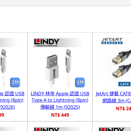
le 認證 USB
LINDY 林帝 Apple 認證 USB
JetArt 捷藝 CAT
ning (8pin)
Type-A to Lightning (8pin)
網路線 3m (CA
92026)
傳輸線 1m (92025)
NT$ 2
99
NT$ 449