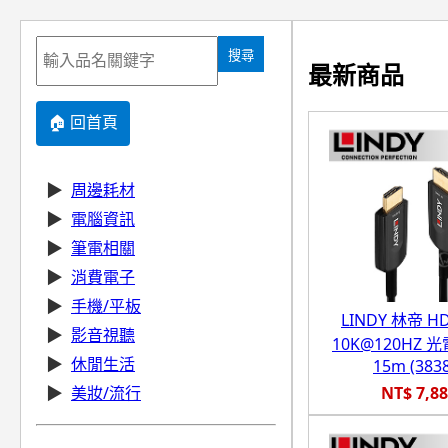
搜尋
最新商品
🏠 回首頁
▶
周邊耗材
▶
電腦資訊
▶
筆電相關
▶
消費電子
▶
手機/平板
LINDY 林帝 HD
▶
影音視聽
10K@120HZ 
▶
休閒生活
15m (383
NT$ 7,8
▶
美妝/流行