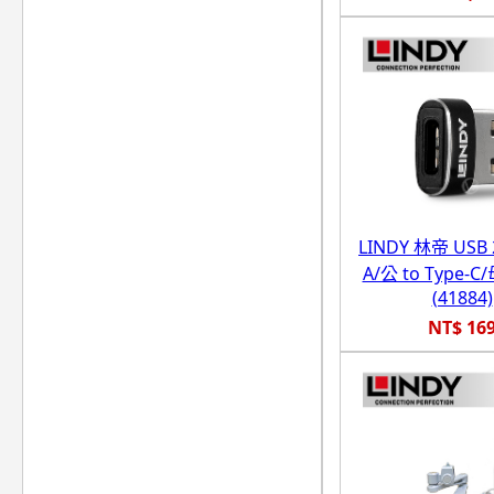
LINDY 林帝 USB 2
A/公 to Type-
(41884)
NT$ 16