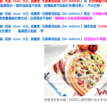
 亮面 41mm 大孔 高畫質 光碟專用貼紙【HY-B45CDL】
為
彩色噴墨印
高黏膠設計，黏性強耐溫不脫落，超薄紙質可貼黏於各種材質上，不佔空間。
 亮面 41mm 大孔 高畫質 光碟專用貼紙【HY-B45CDL】是由
日本進口
密測量儀器計數完成。品質極佳不偷料，
媲美各大日系品牌頂級紙張
級 亮面 41mm 大孔 高畫質 光碟專用貼紙【HY-B45CDL】擁有高達
5760
文件標示
、
寫真照片貼紙
…等
 亮面 41mm 大孔 高畫質 光碟專用貼紙【HY-B45CDL】
完全防水不滲透
即使浸泡至水裡，列印在上面的圖片及文字也