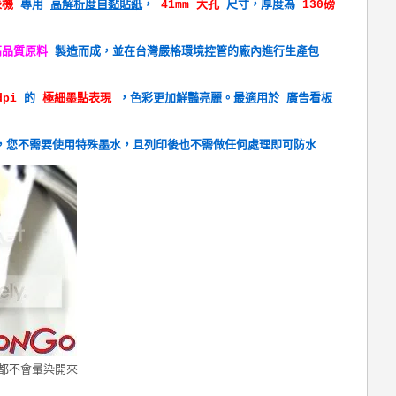
表機
專用
高解析度自黏貼紙
，
41mm 大孔
尺寸，厚度為
130磅
高品質原料
製造而成，並在台灣嚴格環境控管的廠內進行生產包
dpi
的
極細墨點表現
，色彩更加鮮豔亮麗。最適用於
廣告看板
，您不需要使用特殊墨水，且列印後也不需做任何處理即可防水
都不會暈染開來