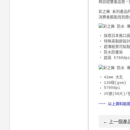
夠且經雙重品管，
彩之舞 系列產品
消費者都能找到適
‧
採用日本進口
‧
特殊高黏膠設
‧
超薄紙質可貼
‧
防水防暈染
‧
超高 5760dp
‧
41mm 大孔
‧
130磅(gsm)
5760dpi
‧
‧
25張(50片)/
~~~ 以上資料如
← 上一個產