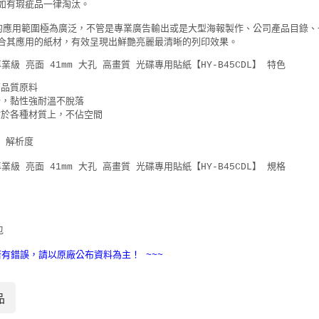
如有瑕疵品一律淘汰。
的應用範圍極為廣泛，不管是專業廣告輸出或是大型海報製作、公司產品目錄
合其應用的紙材，有效呈現出鮮艷亮麗最清晰的列印效果。
高品質原料
計，黏性強耐溫不脫落
黏於各種材質上，不佔空間
i 解析度
包
若有錯誤，請以原廠公布資料為主！ ~~~
品