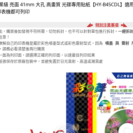
業級 亮面 41mm 大孔 高畫質 光碟專用貼紙【HY-B45CDL
印表機都可列印
◢■
特別注意事項
■◣
出，購買後如發現不符所需，切勿拆封，也不可以針對單包進行拆封。
一經拆
注意！
瞭解自己的印表機是屬於彩色噴墨型式或彩色雷射型式，因為
噴墨 與 雷射 
，請務必看清楚後再行購買
一面為列印面，請選擇正確的列印面，以達最佳列印結果
紙張保存於原廠包裝中，並避免置於日光直射、高溫或潮濕處