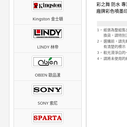
彩之舞 防水 專
廠牌彩色噴墨
Kingston 金士頓
1，
紙張為整組售
換貨，請特別
2，
選購前，請先
LINDY 林帝
有清楚的標示
3，
較光滑淨白的
4，
請將未使用的
OBIEN 歐品漾
SONY 索尼