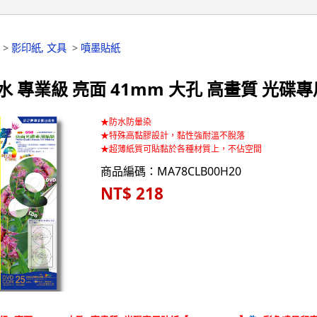
>
影印紙, 文具
>
噴墨貼紙
水 專業級 亮面 41mm 大孔 高畫質 光碟專用
★防水防暈染
★特殊高黏膠設計，黏性強耐溫不脫落
★超薄紙質可貼黏於各種材質上，不佔空間
商品編碼：MA78CLB00H20
NT$ 218