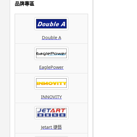
品牌專區
Double A
EaglePower
INNOVITY
Jetart 捷藝