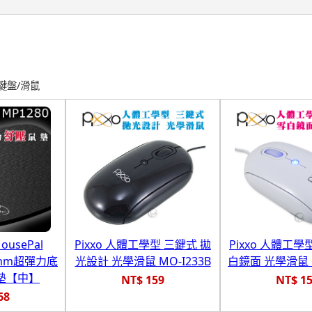
鍵盤/滑鼠
MousePal
Pixxo 人體工學型 三鍵式 拋
Pixxo 人體工學
9mm超彈力底
光設計 光學滑鼠 MO-I233B
白鏡面 光學滑鼠 M
墊【中】
NT$ 159
NT$ 1
68