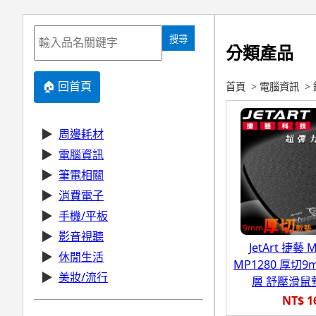
搜尋
分類產品
🏠 回首頁
首頁
>
電腦資訊
>
▶
周邊耗材
▶
電腦資訊
▶
筆電相關
▶
消費電子
▶
手機/平板
▶
影音視聽
JetArt 捷藝 
▶
休閒生活
MP1280 厚切
▶
美妝/流行
層 舒壓滑鼠
NT$ 1