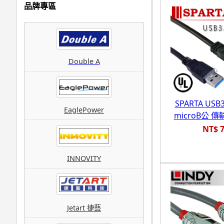
品牌專區
Double A
SPARTA USB3
EaglePower
microB公 傳
NT$ 
INNOVITY
Jetart 捷藝