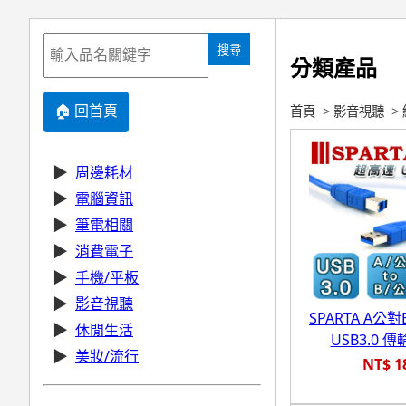
搜尋
分類產品
🏠 回首頁
首頁
>
影音視聽
>
▶
周邊耗材
▶
電腦資訊
▶
筆電相關
▶
消費電子
▶
手機/平板
▶
影音視聽
SPARTA A公
▶
休閒生活
USB3.0 傳
▶
美妝/流行
NT$ 1