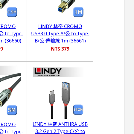
CROMO
LINDY 林帝 CROMO
公 to Type-
USB3.0 Type-A/公 to Type-
 (36660)
B/公 傳輸線 1m (36661)
29
NT$ 379
LINDY 林帝 ANTHRA USB
CROMO
3.2 Gen 2 Type-C/公 to
公 to Type-