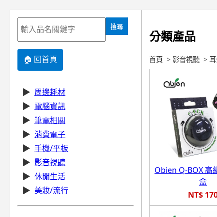
搜尋
分類產品
🏠 回首頁
首頁
>
影音視聽
>
耳
▶
周邊耗材
▶
電腦資訊
▶
筆電相關
▶
消費電子
▶
手機/平板
▶
影音視聽
Obien Q-BOX
▶
休閒生活
盒
▶
美妝/流行
NT$ 17