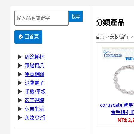
搜尋
分類產品
🏠 回首頁
首頁
>
美妝/流行
▶
周邊耗材
▶
電腦資訊
▶
筆電相關
▶
消費電子
▶
手機/平板
▶
影音視聽
coruscate 
▶
休閒生活
金手鍊-[HB
▶
美妝/流行
NT$ 2,