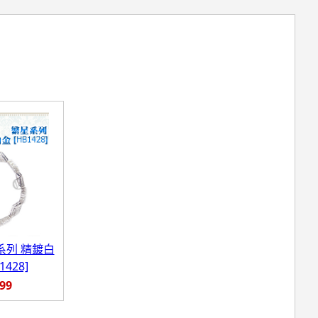
繁星系列 精鍍白
428]
899