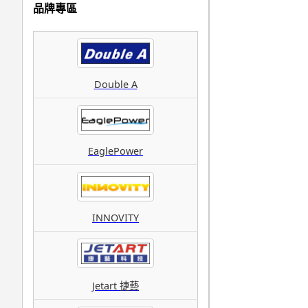
品牌專區
Double A
EaglePower
INNOVITY
Jetart 捷藝