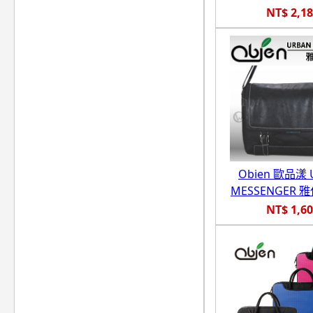
NT$ 2,1
Obien 歐品漾 
MESSENGER
NT$ 1,6