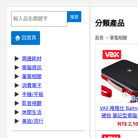
搜尋
分類產品
🏠 回首頁
首頁
>
筆電相關
▶
周邊耗材
▶
電腦資訊
▶
筆電相關
▶
消費電子
▶
手機/平板
▶
影音視聽
VAX 唯雅仕 Bal
▶
休閒生活
硬殼 筆記型電
▶
美妝/流行
NT$ 2,1