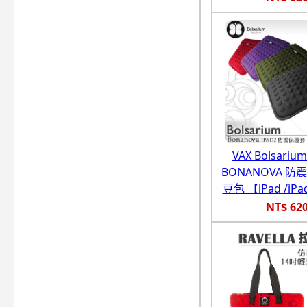
VAX Bolsari
BONANOVA 防
豆包 【iPad /iP
NT$ 62