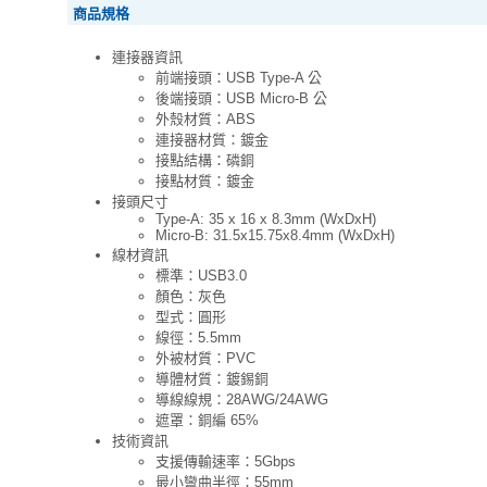
商品規格
連接器資訊
前端接頭：USB Type-A 公
後端接頭：USB Micro-B 公
外殼材質：ABS
連接器材質：鍍金
接點結構：磷銅
接點材質：鍍金
接頭尺寸
Type-A: 35 x 16 x 8.3mm (WxDxH)
Micro-B: 31.5x15.75x8.4mm (WxDxH)
線材資訊
標準：USB3.0
顏色：灰色
型式：圓形
線徑：5.5mm
外被材質：PVC
導體材質：鍍錫銅
導線線規：28AWG/24AWG
遮罩：銅編 65%
技術資訊
支援傳輸速率：5Gbps
最小彎曲半徑：55mm