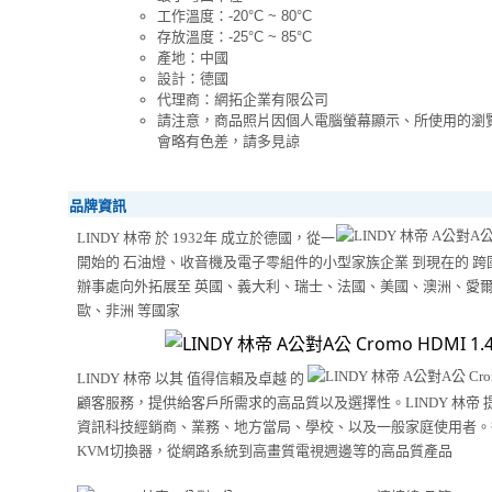
工作溫度：-20°C ~ 80°C
存放溫度：-25°C ~ 85°C
產地：中國
設計：德國
代理商：網拓企業有限公司
請注意，商品照片因個人電腦螢幕顯示、所使用的瀏
會略有色差，請多見諒
品牌資訊
LINDY 林帝 於 1932年 成立於德國，從一
開始的 石油燈、收音機及電子零組件的小型家族企業 到現在的 跨
辦事處向外拓展至 英國、義大利、瑞士、法國、美國、澳洲、愛
歐、非洲 等國家
LINDY 林帝 以其 值得信賴及卓越 的
顧客服務，提供給客戶所需求的高品質以及選擇性。LINDY 林帝
資訊科技經銷商、業務、地方當局、學校、以及一般家庭使用者。
KVM切換器，從網路系統到高畫質電視週邊等的高品質產品