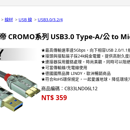
>
線材
>
USB 線
>
USB3.0/3.2/4
帝 CROMO系列 USB3.0 Type-A/公 to Mi
★最高傳輸速率達5Gbps，向下相容USB 2.0/1.1
★接頭與接點端子採24k純金電鍍，提供高耐久
★連接器採用鍍鉻處理，時尚美觀，同時可以阻
★可當傳輸線/充電線使用
★德國國際品牌 LINDY，歐洲暢銷商品
★符合RoHS環保規定，一起愛護地球，降低環境
商品編碼：CB33LND06L12
NT$ 359