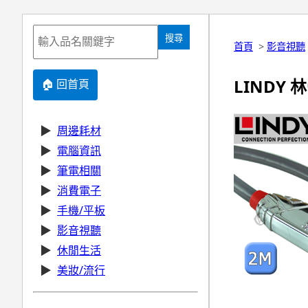
搜尋
首頁
>
影音視聽
LINDY 林
🏠 回首頁
▶
周邊耗材
▶
電腦資訊
▶
筆電相關
▶
消費電子
▶
手機/平板
▶
影音視聽
▶
休閒生活
▶
美妝/流行