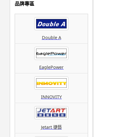
品牌專區
Double A
EaglePower
INNOVITY
Jetart 捷藝