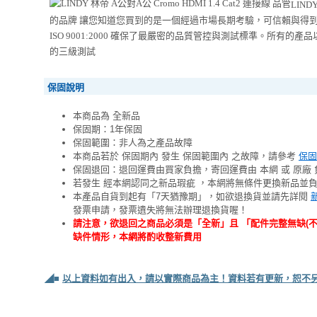
LIN
的品牌 讓您知道您買到的是一個經過市場長期考驗，可信賴與得到最
ISO 9001:2000 確保了最嚴密的品質管控與測試標準。所有
的三級測試
保固說明
本商品為 全新品
保固期：1年保固
保固範圍：非人為之產品故障
本商品若於 保固期內 發生 保固範圍內 之故障，請參考
保固
保固退回：退回運費由買家負擔，寄回運費由 本網 或 原廠 
若發生 經本網認同之新品瑕疵 ，本網將無條件更換新品並
本產品自貨到起有「7天猶豫期」，如欲退換貨並請先詳閱
發票申請，發票遺失將無法辦理退換貨喔！
請注意，欲退回之商品必須是「全新」且 「配件完整無缺(
缺件情形，本網將酌收整新費用
◢■
以上資料如有出入，請以實際商品為主！資料若有更新，恕不