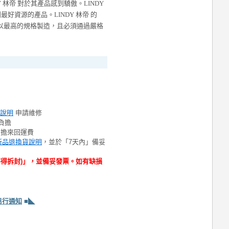
DY 林帝 對於其產品感到驕傲。LINDY
好資源的產品。LINDY 林帝 的
的產品以最高的規格製造，且必須通過嚴格
說明
申請維修
負擔
負擔來回運費
新品退換貨說明
，並於「7天內」備妥
不得拆封)」，並備妥發票。如有缺損
另行通知
■◣