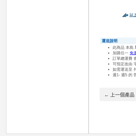
◢■
以
← 上一個產品