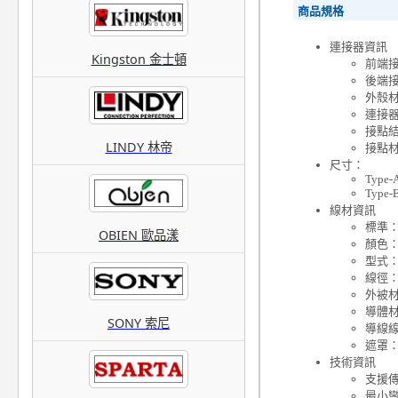
商品規格
連接器資訊
Kingston 金士頓
前端接頭
後端接頭
外殼材
連接
接點
LINDY 林帝
接點
尺寸：
Type-
Type-
線材資訊
標準：U
OBIEN 歐品漾
顏色
型式
線徑：
外被材
導體
SONY 索尼
導線線
遮罩：
技術資訊
支援傳
最小彎