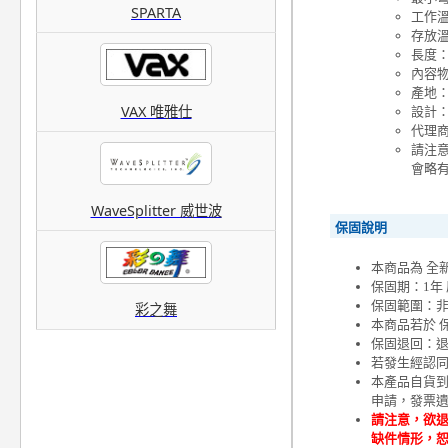
SPARTA
工作溫度
存放溫度
長度
內容物
產地
VAX 唯雅仕
設計
代理
請注
會略
WaveSplitter 威世波
保固說明
本商品為 全
保固期：1年
保固範圍：
彩之舞
本商品若於 
保固退回：退
若發生經認
本產品自貨
申請，發票
請注意，欲退
缺件情形，