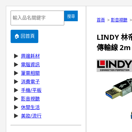
搜尋
首頁
>
影音視聽
LINDY 林帝
🏠 回首頁
傳輸線 2m (
▶
周邊耗材
▶
電腦資訊
▶
筆電相關
▶
消費電子
▶
手機/平板
▶
影音視聽
▶
休閒生活
▶
美妝/流行