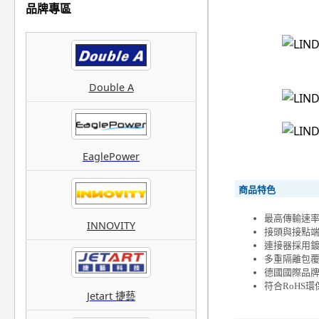
品牌專區
Double A
EaglePower
商品特色
最高傳輸速率達5
INNOVITY
接頭與接點端
連接器採用
多重隔離包
德國國際品牌
符合RoHS
Jetart 捷藝