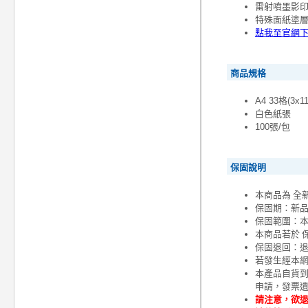
雷射噴墨影
特殊面紙塗
點我至官網
商品規格
A4 33格(3x11
白色紙張
100張/包
保固說明
本商品為 全
保固期：新
保固範圍：
本商品若於 
保固退回：退
若發生經本
本產品自貨
申請，發票
請注意，欲退