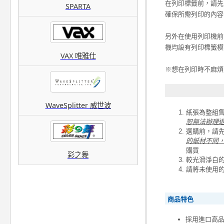
在列印標籤前，請先
SPARTA
確保所需列印的內容
另外在使用列印機前
機均設有列印標籤模
VAX 唯雅仕
※想在列印時不麻煩
WaveSplitter 威世波
紙張為整組
恕無法辦理
選購前，請
的紙材不同
購買
彩之舞
較光滑淨白
請將未使用
商品特色
採用進口高