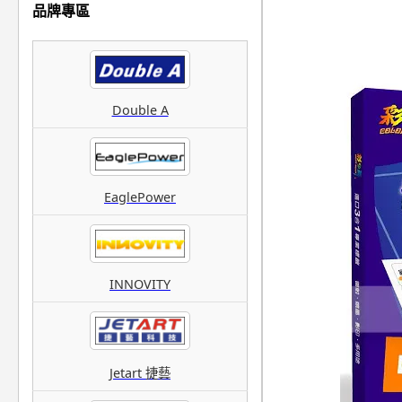
品牌專區
Double A
EaglePower
INNOVITY
Jetart 捷藝