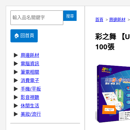
搜尋
首頁
>
周邊耗材
彩之舞 【U2
🏠 回首頁
100張
▶
周邊耗材
▶
電腦資訊
▶
筆電相關
▶
消費電子
▶
手機/平板
▶
影音視聽
▶
休閒生活
▶
美妝/流行