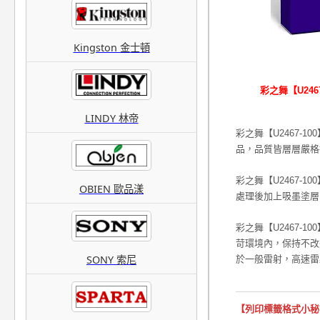
Kingston 金士頓
彩之舞【U2467-
LINDY 林帝
彩之舞【U2467-100
品，品質皆層層嚴格
彩之舞【U2467-100
OBIEN 歐品漾
處理後加上吸墨塗層
彩之舞【U2467-100
苛環境內，保持不
SONY 索尼
於一般雷射，高速雷
【列印標籤格式小秘