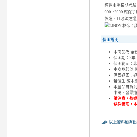
經過市場長期考驗，
9001:2000
製造，且必須通過
保固說明
本商品為 全
保固期：2年
保固範圍：
本商品若於 
保固退回：退
若發生 經本
本產品自貨
申請，發票
請注意，欲退
缺件情形，
◢■
以上資料如有出