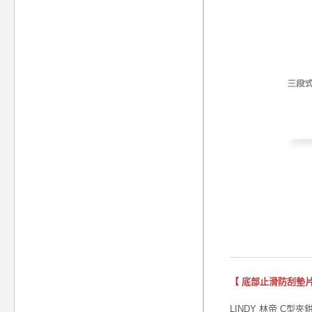
【 底部止滑防刮墊片
LINDY 林帝 C型