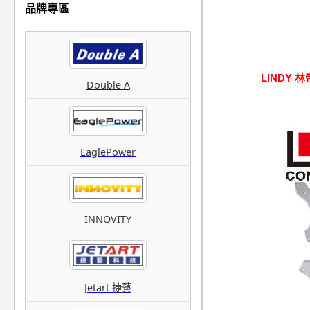
品牌專區
LINDY 
Double A
EaglePower
INNOVITY
Jetart 捷藝