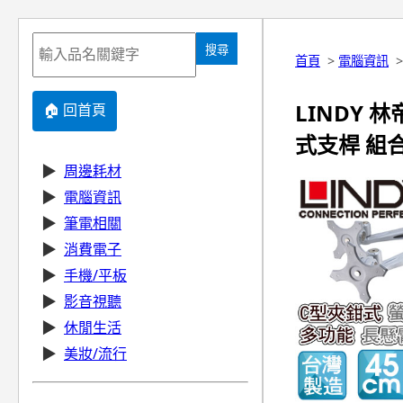
搜尋
首頁
>
電腦資訊
LINDY 
🏠 回首頁
式支桿 組合 
▶
周邊耗材
▶
電腦資訊
▶
筆電相關
▶
消費電子
▶
手機/平板
▶
影音視聽
▶
休閒生活
▶
美妝/流行