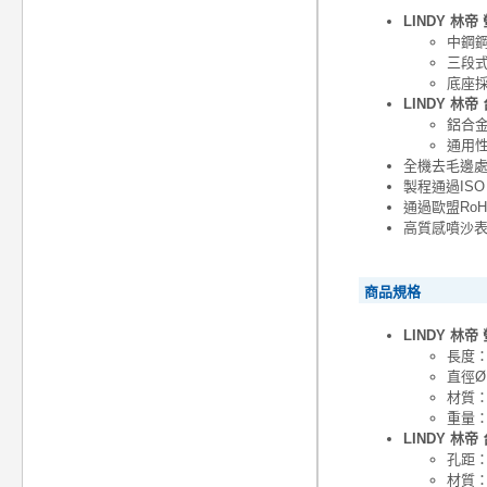
LINDY 林
中鋼
三段
底座
LINDY 林帝
鋁合
通用性
全機去毛邊
製程通過ISO 
通過歐盟Ro
高質感噴沙
商品規格
LINDY 林
長度：
直徑Ø
材質
重量：1
LINDY 林帝
孔距：標
材質