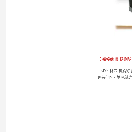
【 銜接處 具 防刮防
LINDY 林帝 長
更為牢固，並
可減少