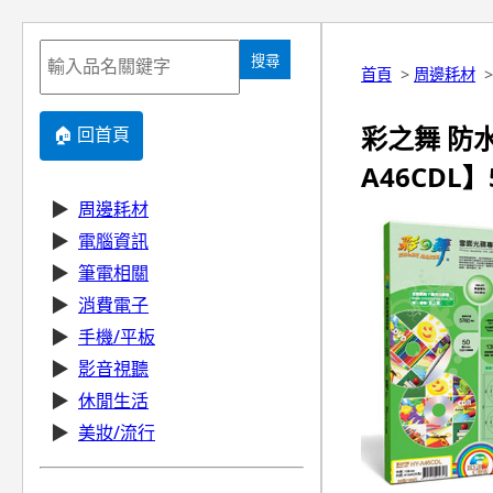
搜尋
首頁
>
周邊耗材
彩之舞 防水
🏠 回首頁
A46CDL】
▶
周邊耗材
▶
電腦資訊
▶
筆電相關
▶
消費電子
▶
手機/平板
▶
影音視聽
▶
休閒生活
▶
美妝/流行