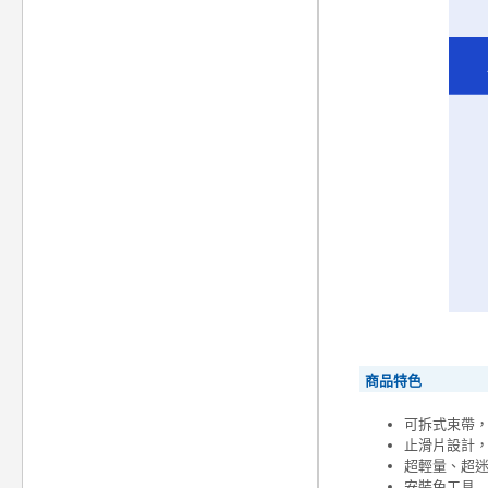
商品特色
可拆式束帶
止滑片設計
超輕量、超
安裝免工具