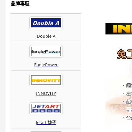
品牌專區
Double A
EaglePower
INNOVITY
Jetart 捷藝