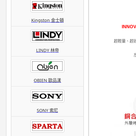
Kingston 金士頓
INN
超輕量、超
LINDY 林帝
OBIEN 歐品漾
SONY 索尼