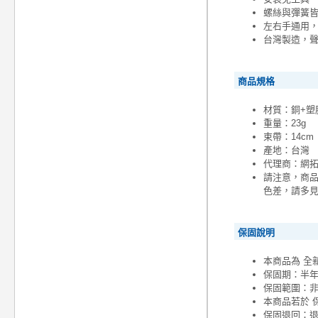
螺絲與彈簧
左右手通用，
台灣製造，
商品規格
材質：銅+塑
重量：23g
束帶：14cm
產地：台灣
代理商：網
請注意，商
色差，請多
保固說明
本商品為 全
保固期：半
保固範圍：
本商品若於 
保固退回：退