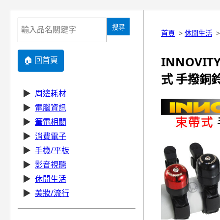
搜尋
首頁
>
休閒生活
INNOVI
🏠 回首頁
式 手撥銅鈴鐺
▶
周邊耗材
▶
電腦資訊
▶
筆電相關
▶
消費電子
▶
手機/平板
▶
影音視聽
▶
休閒生活
▶
美妝/流行