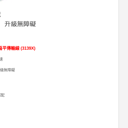
 扁平傳輸線 (3139X)
速
升級無障礙
搭配