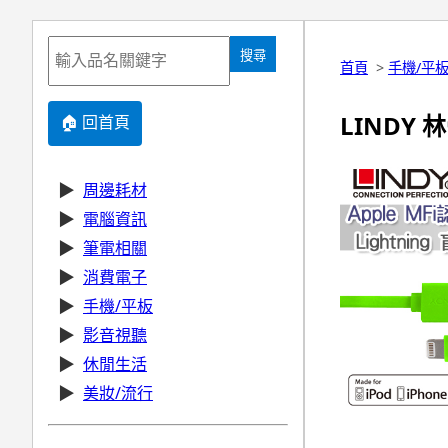
搜尋
首頁
>
手機/平
LINDY 林
🏠 回首頁
▶
周邊耗材
▶
電腦資訊
▶
筆電相關
▶
消費電子
▶
手機/平板
▶
影音視聽
▶
休閒生活
▶
美妝/流行