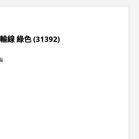
輸線 綠色 (31392)
礙