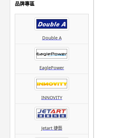
品牌專區
Double A
EaglePower
INNOVITY
Jetart 捷藝