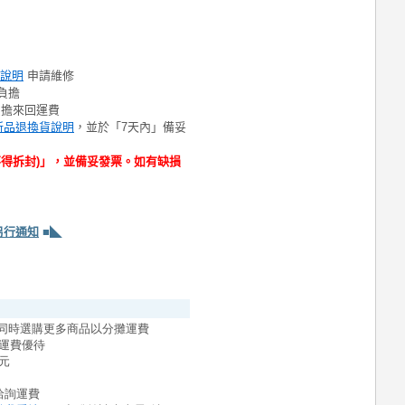
說明
申請維修
負擔
負擔來回運費
新品退換貨說明
，並於「7天內」備妥
不得拆封)」，並備妥發票。如有缺損
另行通知
■◣