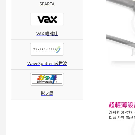
SPARTA
VAX 唯雅仕
WaveSplitter 威世波
彩之舞