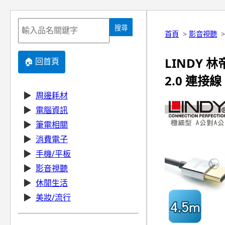
搜尋
首頁
>
影音視聽
LINDY 
🏠 回首頁
2.0 連接線
▶
周邊耗材
▶
電腦資訊
▶
筆電相關
▶
消費電子
▶
手機/平板
▶
影音視聽
▶
休閒生活
▶
美妝/流行