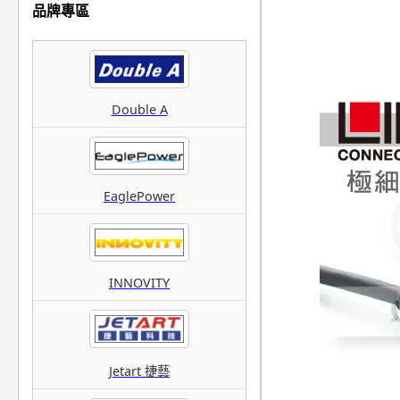
品牌專區
Double A
EaglePower
INNOVITY
Jetart 捷藝