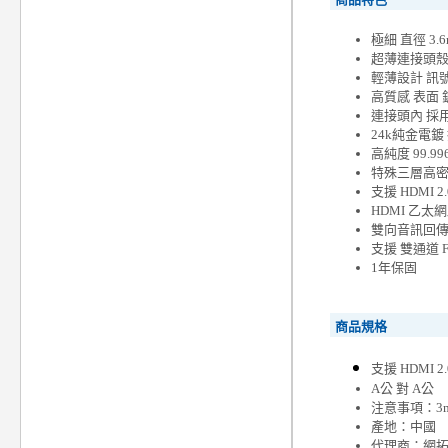
極細 直徑 3
超薄連接頭殼設計，
輕薄設計 訊
高質感 表面
連接頭內 採
24k純金電
高純度 99.
特殊三層高
支援 HDMI 
HDMI 乙太網
雙向音訊回傳
支援 雙通道 
1年保固
商品規格
支援
HDMI 
A公 對 A公
注意事項：3m
產地：中國
代理商：網