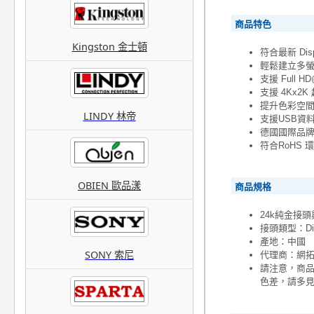
商品特色
Kingston 金士頓
符合最新 Disp
輕鬆建立多螢幕
支援 Full 
支援 4Kx2K 
提升色彩空
LINDY 林帝
支援USB資料 
德國國際品牌
符合RoHS
OBIEN 歐品漾
商品規格
24k純金接
接頭類型：Displ
產地：中國
SONY 索尼
代理商：網
請注意，商
色差，請多