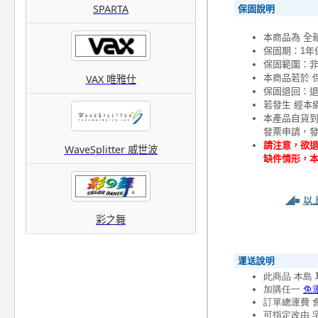
SPARTA
保固說明
本商品為 全
保固期：1年
保固範圍：
本商品若於 
VAX 唯雅仕
保固退回：退
若發生 經本
本產品自貨
發票申請，
請注意，欲退
WaveSplitter 威世波
缺件情形，
◢■
以
彩之舞