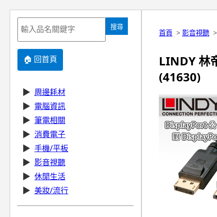
搜尋
首頁
>
影音視聽
LINDY 林帝
🏠 回首頁
(41630)
▶
周邊耗材
▶
電腦資訊
▶
筆電相關
▶
消費電子
▶
手機/平板
▶
影音視聽
▶
休閒生活
▶
美妝/流行