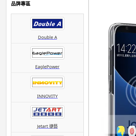
品牌專區
Double A
EaglePower
INNOVITY
Jetart 捷藝