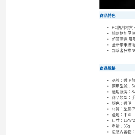
商品特色
PC防刮材質
鏡頭框加厚設
超薄清透 展
全新奈米技術
部落客狂推NO
商品規格
品牌：透明
適用型號：Sams
適用廠牌：S
商品類型：
顏色：透明
材質：塑膠(P
產地：中國
尺寸：16*9*
重量：35g
包裝內容物：