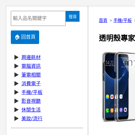
搜尋
首頁
>
手機/平板
透明殼專家 
🏠 回首頁
▶
周邊耗材
▶
電腦資訊
▶
筆電相關
▶
消費電子
▶
手機/平板
▶
影音視聽
▶
休閒生活
▶
美妝/流行