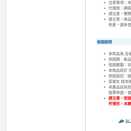
注意事項：
代理商：網
請注意，實
請注意，商
色差，請多
保固說明
本商品為 全
保固期：新
保固範圍：
本商品若於 
保固退回：退
若發生 經本
本產品自貨
發票申請，
請注意，欲退
件情形，本
◢■
以