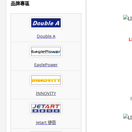
品牌專區
Double A
L
EaglePower
INNOVITY
Jetart 捷藝