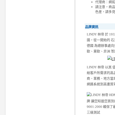
代理商：網
請注意，商
色差，請多
品牌資訊
LINDY 林帝 於 1
國，從一開始的 
德國 為總辦事處
歐、東歐、非洲 等
LINDY 林帝 以
給客戶所需求的高品
商、業務、地方當
網路系統到高畫質
牌 讓您知道您買到
9001:2000
三級測試