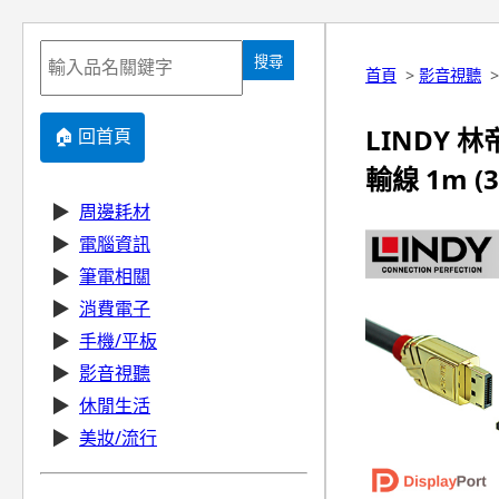
搜尋
首頁
>
影音視聽
LINDY 林帝
🏠 回首頁
輸線 1m (3
▶
周邊耗材
▶
電腦資訊
▶
筆電相關
▶
消費電子
▶
手機/平板
▶
影音視聽
▶
休閒生活
▶
美妝/流行