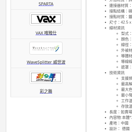
SPARTA
連接器材質：
接點結構：
接點材質：鍍金
尺寸：42.5 x 
線材資訊
VAX 唯雅仕
型式
顏色
線徑：
外被材
導體
導線線
WaveSplitter 威世波
遮罩：
技術資訊
支援頻寬
最高解析度
最大色
彩之舞
最小彎
工作溫度
存放溫度
長度：如賣
內容物:本體*
產地：中國
設計： 德國