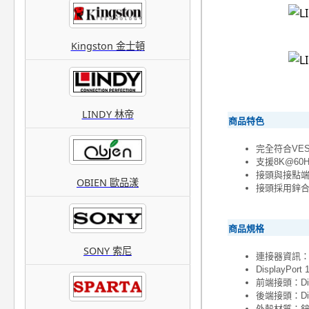
Kingston 金士頓
LINDY 林帝
商品特色
完全符合VESA
支援8K@60
接頭與接點端
OBIEN 歐品漾
接頭採用鋅
商品規格
SONY 索尼
連接器資訊
DisplayPort 
前端接頭：Displ
後端接頭：Displ
外殼材質：