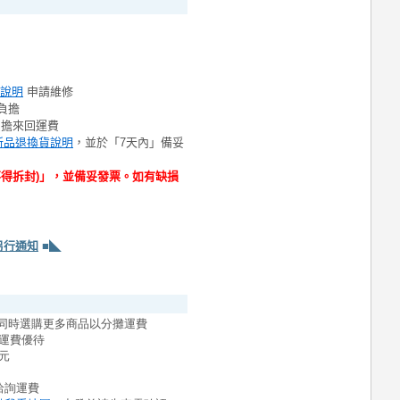
說明
申請維修
負擔
負擔來回運費
新品退換貨說明
，並於「7天內」備妥
不得拆封)」，並備妥發票。如有缺損
另行通知
■◣