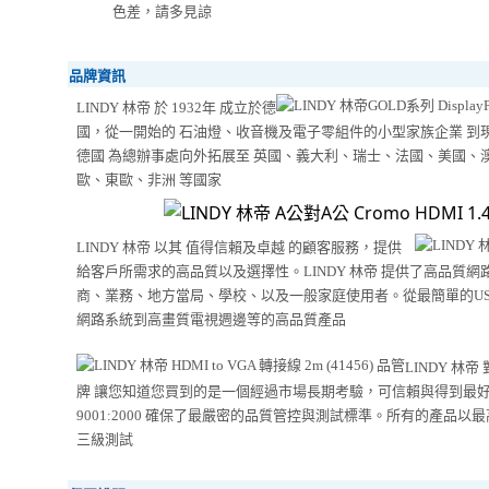
色差，請多見諒
品牌資訊
LINDY 林帝 於 1932年 成立於德
國，從一開始的 石油燈、收音機及電子零組件的小型家族企業 到
德國 為總辦事處向外拓展至 英國、義大利、瑞士、法國、美國、
歐、東歐、非洲 等國家
LINDY 林帝 以其 值得信賴及卓越 的顧客服務，提供
給客戶所需求的高品質以及選擇性。LINDY 林帝 提供了高品質
商、業務、地方當局、學校、以及一般家庭使用者。從最簡單的US
網路系統到高畫質電視週邊等的高品質產品
LINDY 林
牌 讓您知道您買到的是一個經過市場長期考驗，可信賴與得到最好資源
9001:2000 確保了最嚴密的品質管控與測試標準。所有的產品
三級測試