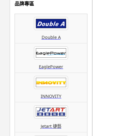
品牌專區
Double A
EaglePower
INNOVITY
Jetart 捷藝