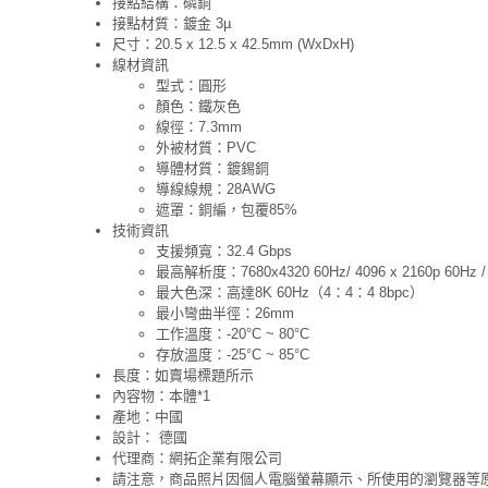
接點結構：磷銅
接點材質：鍍金 3µ
尺寸：20.5 x 12.5 x 42.5mm (WxDxH)
線材資訊
型式：圓形
顏色：鐵灰色
線徑：7.3mm
外被材質：PVC
導體材質：鍍錫銅
導線線規：28AWG
遮罩：銅編，包覆85%
技術資訊
支援頻寬：32.4 Gbps
最高解析度：7680x4320 60Hz/ 4096 x 2160p 60Hz / 3
最大色深：高達8K 60Hz（4：4：4 8bpc）
最小彎曲半徑：26mm
工作溫度：-20°C ~ 80°C
存放溫度：-25°C ~ 85°C
長度：如賣場標題所示
內容物：本體*1
產地：中國
設計： 德國
代理商：網拓企業有限公司
請注意，商品照片因個人電腦螢幕顯示、所使用的瀏覽器等