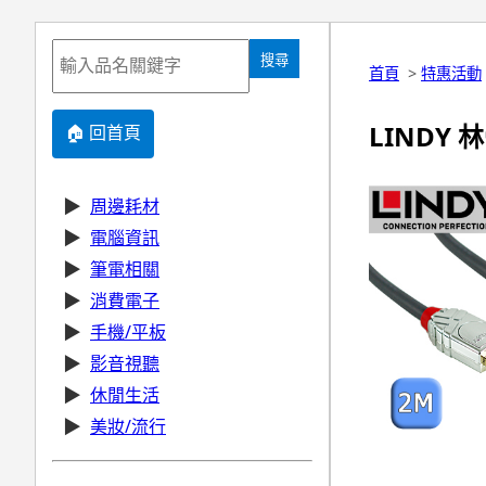
搜尋
首頁
>
特惠活動
LINDY 林
🏠 回首頁
▶
周邊耗材
▶
電腦資訊
▶
筆電相關
▶
消費電子
▶
手機/平板
▶
影音視聽
▶
休閒生活
▶
美妝/流行