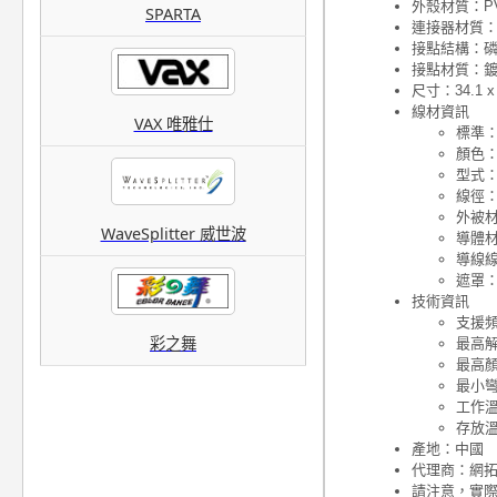
外殼材質：P
SPARTA
連接器材質
接點結構：
接點材質：
尺寸：34.1 x 
線材資訊
VAX 唯雅仕
標準：Hi
顏色
型式
線徑：
外被材
WaveSplitter 威世波
導體
導線線
遮罩
技術資訊
支援頻寬
彩之舞
最高解析度
最高顏色
最小彎
工作溫度
存放溫度
產地：中國
代理商：網
請注意，實