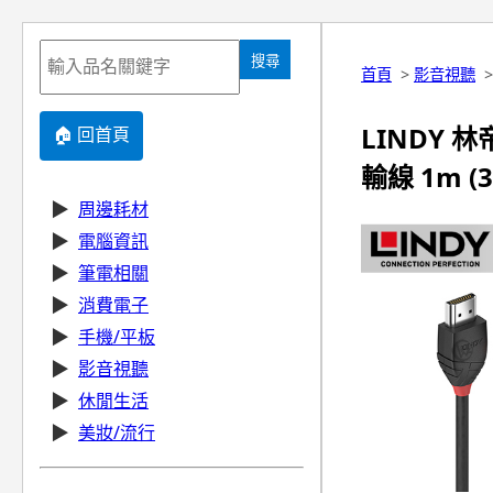
搜尋
首頁
>
影音視聽
LINDY 林帝
🏠 回首頁
輸線 1m (3
▶
周邊耗材
▶
電腦資訊
▶
筆電相關
▶
消費電子
▶
手機/平板
▶
影音視聽
▶
休閒生活
▶
美妝/流行