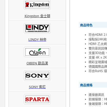
Kingston 金士頓
商品特色
符合HDMI 2.
LINDY 林帝
接點採24K
HDMI 乙太
雙向音訊回
支援3D功能，解
支援 4K x 
精彩呈現廣域色系
OBIEN 歐品漾
德國國際品
符合RoHS 
商品規格
SONY 索尼
連接器資訊
前端接頭：HDMI
後端接頭：HDMI