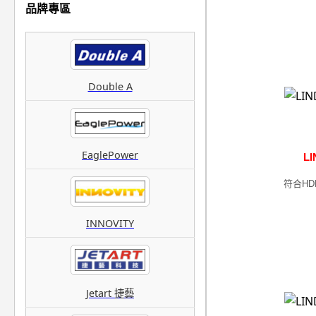
品牌專區
Double A
EaglePower
LI
符合HD
INNOVITY
Jetart 捷藝