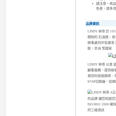
請注意，商
色差，請多
品牌資訊
LINDY 林帝 於 
開始的 石油燈、收
辦事處向外拓展至
歐、非洲 等國家
LINDY 林帝 以其
顧客服務，提供給客
資訊科技經銷商、
KVM切換器，從
的品牌 讓您知道您
ISO 9001:
的三級測試