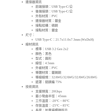
連接器資訊
前端接頭：USB Type-C/公
後端接頭：USB Type-C/公
外殼材質：PVC
連接器材質：鍍金
接點結構：磷銅
接點材質：鍍金
尺寸：
USB Type-C：21.7x11.0x7.3mm (WxDxH)
線材資訊
標準：USB 3.2 Gen 2x2
顏色：黑色
型式：圓形
線徑：4.5mm
外被材質：PVC
導體材質：鍍錫銅
導線線規：32AWG/32AWG/32AWG/26AWG
遮罩：鋁鎂編 75%
技術資訊
支援頻寬：20Gbps
最小彎曲半徑：45mm
工作溫度：-20°C ~ 80°C
存放溫度：-25°C ~ 85°C
長度：如賣場標題所示