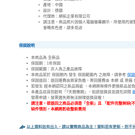
產地：中國
設計：德國
代理商：網拓企業有限公司
請注意，商品照片因個人電腦螢幕顯示、所使用的瀏
會略有色差，請多見諒
保固說明
本商品為 全新品
保固期：1年保固
保固範圍：非人為之產品故障
本商品若於 保固期內 發生 保固範圍內 之故障，請參考
保固
保固退回：退回運費由買家負擔，寄回運費由 本網 或 原廠 
若發生 經本網認同之新品瑕疵 ，本網將無條件更換新品並
本產品自貨到起有「7天猶豫期」，如欲退換貨並請先詳閱
發票申請，發票遺失將無法辦理退換貨喔！
請注意，欲退回之商品必須是「全新」且 「配件完整無缺(
缺件情形，本網將酌收整新費用
◢■
以上資料如有出入，請以實際商品為主！資料若有更新，恕不