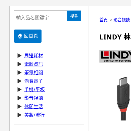
搜尋
首頁
>
影音視聽
LINDY 林帝
🏠 回首頁
▶
周邊耗材
▶
電腦資訊
▶
筆電相關
▶
消費電子
▶
手機/平板
▶
影音視聽
▶
休閒生活
▶
美妝/流行