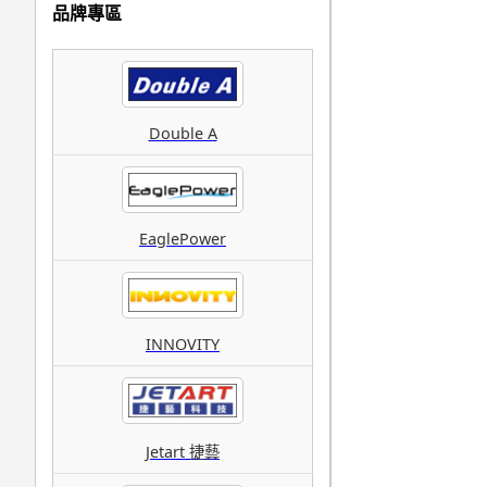
品牌專區
Double A
EaglePower
INNOVITY
Jetart 捷藝