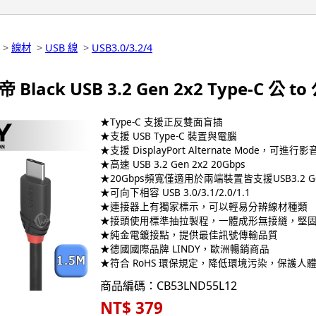
>
線材
>
USB 線
>
USB3.0/3.2/4
 Black USB 3.2 Gen 2x2 Type-C 公 t
★Type-C 支援正反雙面盲插
★支援 USB Type-C 裝置與電腦
★支援 DisplayPort Alternate Mode，可進行
★高速 USB 3.2 Gen 2x2 20Gbps
★20Gbps頻寬僅適用於兩端裝置皆支援USB3.2 G
★可向下相容 USB 3.0/3.1/2.0/1.1
★連接器上有獨家標示，可以輕易分辨線材種類
★接頭使用標準抽拉製程，一體成形無接縫，堅
★純金電鍍接點，提供最佳訊號傳輸品質
★德國國際品牌 LINDY，歐洲暢銷商品
★符合 RoHS 環保規定，降低環境污染，保護人
商品編碼：CB53LND55L12
NT$ 379