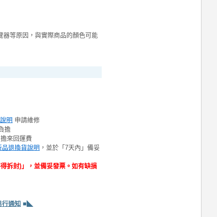
覽器等原因，與實際商品的顏色可能
說明
申請維修
負擔
負擔來回運費
新品退換貨說明
，並於「7天內」備妥
不得拆封)」，並備妥發票。如有缺損
另行通知
■◣