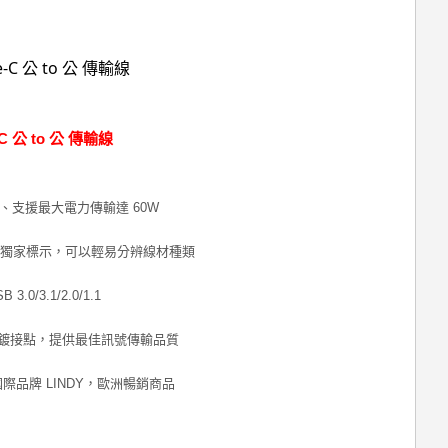
e-C 公 to 公 傳輸線
電腦、支援最大電力傳輸達 60W
連接器上有獨家標示，可以輕易分辨線材種類
.0/3.1/2.0/1.1
鍍接點，提供最佳訊號傳輸品質
際品牌 LINDY，歐洲暢銷商品