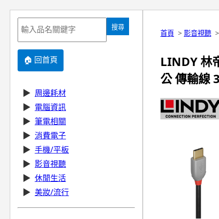
搜尋
首頁
>
影音視聽
LINDY 林帝
🏠 回首頁
公 傳輸線 3m
▶
周邊耗材
▶
電腦資訊
▶
筆電相關
▶
消費電子
▶
手機/平板
▶
影音視聽
▶
休閒生活
▶
美妝/流行