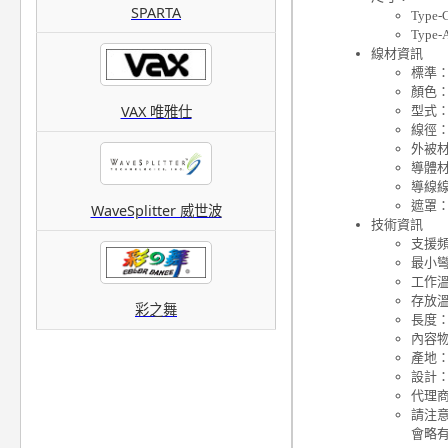
SPARTA
Type-
Type-
線材資訊
標準：U
顏色
VAX 唯雅仕
型式
線徑：
外被材
導體
導線線
遮罩：
WaveSplitter 威世波
技術資訊
支援頻
最小彎
工作溫度
存放溫度
彩之舞
長度
內容物
產地
設計
代理
請注
會略