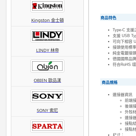
商品特色
Kingston 金士頓
Type-C 
支援 USB T
可向下相容 US
接頭使用標
LINDY 林帝
純金電鍍接
德國國際品牌
符合RoHS
OBIEN 歐品漾
商品規格
連接器資訊
前端接頭
後端接頭
SONY 索尼
外殼材
連接
接點
接點
尺寸：