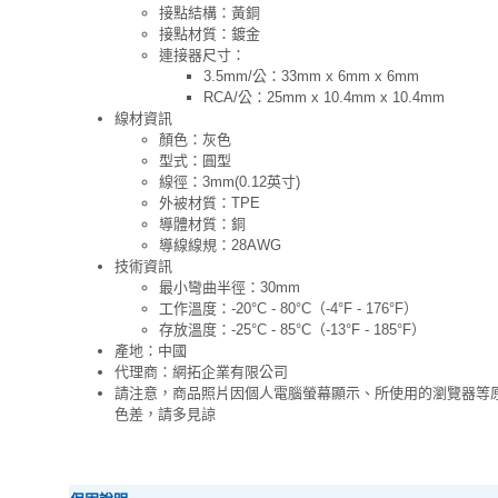
接點結構：黃銅
接點材質：鍍金
連接器尺寸：
3.5mm/公：33mm x 6mm x 6mm
RCA/公：25mm x 10.4mm x 10.4mm
線材資訊
顏色：灰色
型式：圓型
線徑：3mm(0.12英寸)
外被材質：TPE
導體材質：銅
導線線規：28AWG
技術資訊
最小彎曲半徑：30mm
工作溫度：-20°C - 80°C（-4°F - 176°F）
存放溫度：-25°C - 85°C（-13°F - 185°F）
產地：中國
代理商：網拓企業有限公司
請注意，商品照片因個人電腦螢幕顯示、所使用的瀏覽器等
色差，請多見諒