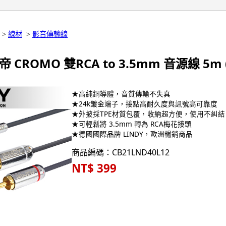
>
線材
>
影音傳輸線
帝 CROMO 雙RCA to 3.5mm 音源線 5m (
★高純銅導體，音質傳輸不失真
★24k鍍金端子，接點高耐久度與訊號高可靠度
★外披採TPE材質包覆，收納超方便，使用不糾結
★可輕鬆將 3.5mm 轉為 RCA梅花接頭
★德國國際品牌 LINDY，歐洲暢銷商品
商品編碼：CB21LND40L12
NT$ 399