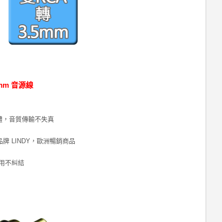
5mm 音源線
導體，音質傳輸不失真
 LINDY，歐洲暢銷商品
用不糾結