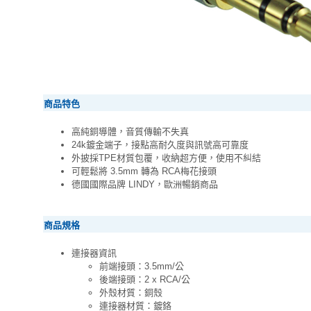
商品特色
高純銅導體，音質傳輸不失真
24k鍍金端子，接點高耐久度與訊號高可靠度
外披採TPE材質包覆，收納超方便，使用不糾結
可輕鬆將 3.5mm 轉為 RCA梅花接頭
德國國際品牌 LINDY，歐洲暢銷商品
商品規格
連接器資訊
前端接頭：3.5mm/公
後端接頭：2 x RCA/公
外殼材質：銅殼
連接器材質：鍍鉻