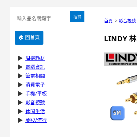
搜尋
首頁
>
影音視聽
LINDY 林
🏠 回首頁
▶
周邊耗材
▶
電腦資訊
▶
筆電相關
▶
消費電子
▶
手機/平板
▶
影音視聽
▶
休閒生活
▶
美妝/流行