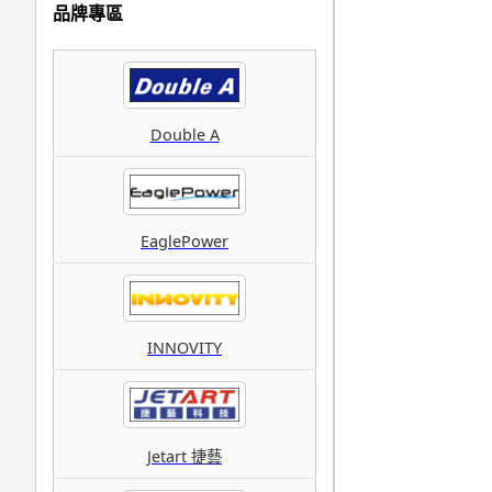
品牌專區
Double A
EaglePower
INNOVITY
Jetart 捷藝