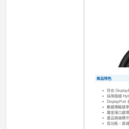
商品特色
符合 Display
採用極細 Hy
Display
數據傳輸速率達 
鍍金接口處
產品兩端標示
低功耗、衰