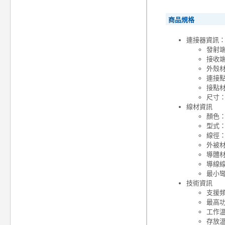
商品規格
連接器資訊
發射端接
接收端接
外殼
連接
接點
尺寸：55
線材資訊
顏色
型式
線徑：
外被材
導體材
導線線
最小彎
技術資訊
支援頻
最高功
工作溫度
存放溫度