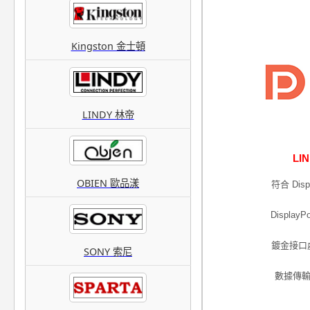
Kingston 金士頓
LINDY 林帝
LI
OBIEN 歐品漾
符合 Di
Displ
鍍金接口
SONY 索尼
數據傳輸