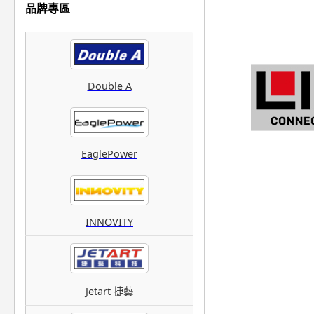
品牌專區
Double A
EaglePower
INNOVITY
Jetart 捷藝