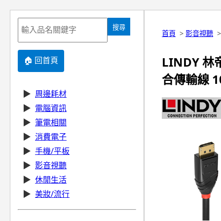
搜尋
首頁
>
影音視聽
LINDY 林帝
🏠 回首頁
合傳輸線 10
▶
周邊耗材
▶
電腦資訊
▶
筆電相關
▶
消費電子
▶
手機/平板
▶
影音視聽
▶
休閒生活
▶
美妝/流行