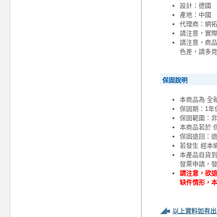
設計：德國
產地：中國
代理商：網
請注意，實
請注意，商
色差，請多
保固說明
本商品為 全
保固期：1年
保固範圍：
本商品若於 
保固退回：退
若發生 經本
本產品自貨
發票申請，
請注意，欲退
缺件情形，
◢■
以上資料如有出