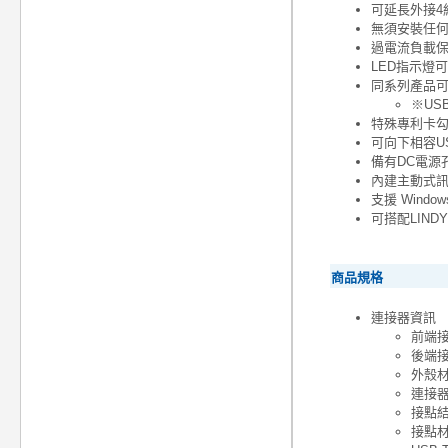
可延長外接4
無須安裝任
過電流負載
LED指示燈
同系列產品可
※US
特殊專利卡勾
可向下相容US
備有DC電源
內建主動式
支援 Windo
可搭配LINDY 
商品規格
連接器資訊
前端接頭
後端接頭
外殼材
連接
接點
接點材