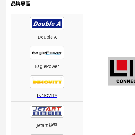
品牌專區
Double A
EaglePower
INNOVITY
Jetart 捷藝