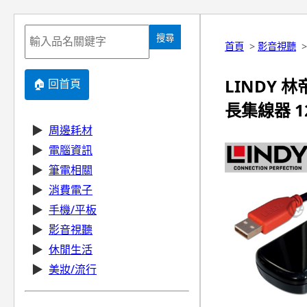
搜尋
首頁
>
影音視聽
LINDY 林帝
🏠 回首頁
長集線器 12
▶
周邊耗材
▶
電腦資訊
▶
筆電相關
▶
消費電子
▶
手機/平板
▶
影音視聽
▶
休閒生活
▶
美妝/流行