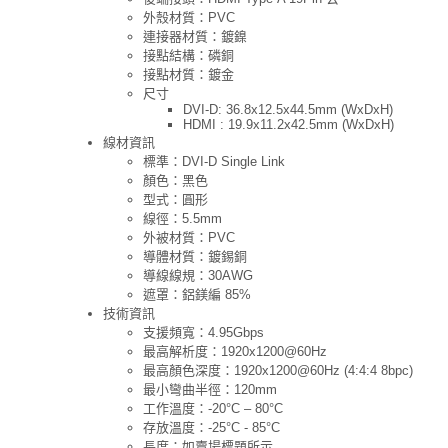
外殼材質：PVC
連接器材質：鍍鎳
接點結構：磷銅
接點材質：鍍金
尺寸
DVI-D: 36.8x12.5x44.5mm (WxDxH)
HDMI : 19.9x11.2x42.5mm (WxDxH)
線材資訊
標準：DVI-D Single Link
顏色：黑色
型式：圓形
線徑：5.5mm
外被材質：PVC
導體材質：鍍錫銅
導線線規：30AWG
遮罩：鋁鎂編 85%
技術資訊
支援頻寬：4.95Gbps
最高解析度：1920x1200@60Hz
最高顏色深度：1920x1200@60Hz (4:4:4 8bpc)
最小彎曲半徑：120mm
工作溫度：-20°C – 80°C
存放溫度：-25°C - 85°C
長度：如賣場標題所示