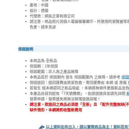
產地：中國
設計：德國
代理商：網拓企業有限公司
請注意，商品照片因個人電腦螢幕顯示、所使用的瀏覽器等
色差，請多見諒
保固說明
本商品為 全新品
保固期：1年保固
保固範圍：非人為之產品故障
本商品若於 保固期內 發生 保固範圍內 之故障，請參考
保固
保固退回：退回運費由買家負擔，寄回運費由 本網 或 原廠 
若發生 經本網認同之新品瑕疵 ，本網將無條件更換新品並
本產品自貨到起有「7天猶豫期」，如欲退換貨並請先詳閱
發票申請，發票遺失將無法辦理退換貨喔！
請注意，欲退回之商品必須是「全新」且 「配件完整無缺(
缺件情形，本網將酌收整新費用
◢■
以上資料如有出入，請以實際商品為主！資料若有