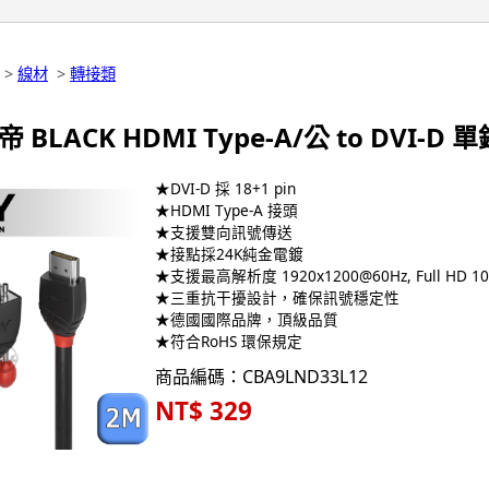
>
線材
>
轉接類
帝 BLACK HDMI Type-A/公 to DVI-D 
★DVI-D 採 18+1 pin
★HDMI Type-A 接頭
★支援雙向訊號傳送
★接點採24K純金電鍍
★支援最高解析度 1920x1200@60Hz, Full HD 10
★三重抗干擾設計，確保訊號穩定性
★德國國際品牌，頂級品質
★符合RoHS 環保規定
商品編碼：CBA9LND33L12
NT$ 329