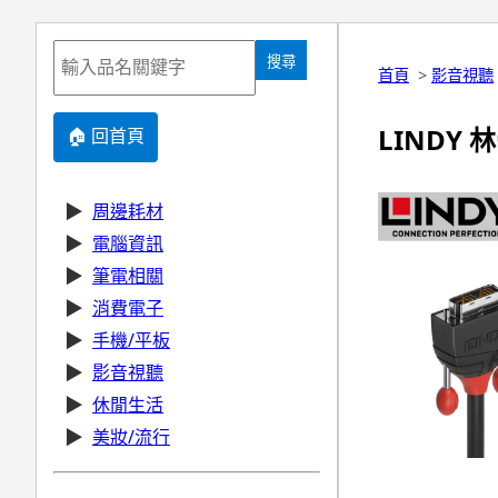
搜尋
首頁
>
影音視聽
LINDY 林
🏠 回首頁
▶
周邊耗材
▶
電腦資訊
▶
筆電相關
▶
消費電子
▶
手機/平板
▶
影音視聽
▶
休閒生活
▶
美妝/流行