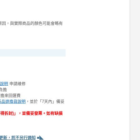
原因，與實際商品的顏色可能會略有
說明
申請維修
負擔
負擔來回運費
新品退換貨說明
，並於「7天內」備妥
不得拆封)」，並備妥發票。如有缺損
更新，恕不另行通知
■◣