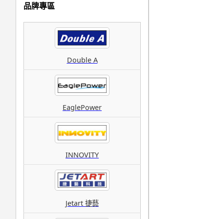
品牌專區
Double A
EaglePower
INNOVITY
Jetart 捷藝