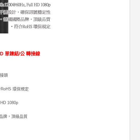
VI-D 單鍊結/公 轉接線
A 接頭
oHS 環保規定
HD 1080p
品牌，頂級品質