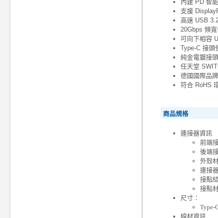
內建 PD 智
支援 Displa
高速 USB 3.2
20Gbps 頻
可向下相容 USB
Type-C
純金電鍍接
任天堂 SWI
德國國際品牌
符合 RoH
商品規格
連接器資訊
前端接頭
後端接頭
外殼材
連接
接點
接點
尺寸：
Type-
線材資訊