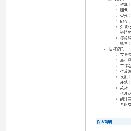
標準：U
顏色
型式
線徑：
外被材
導體
導線線規
遮罩：
技術資訊
支援頻
最小彎
工作溫度
存放溫度
長度
產地
設計
代理
請注
會略
保固說明