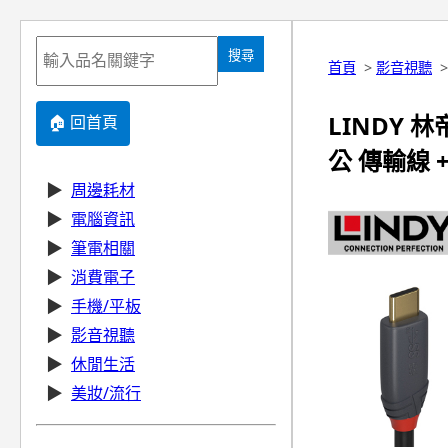
搜尋
首頁
>
影音視聽
LINDY 林帝
🏠 回首頁
公 傳輸線 +
▶
周邊耗材
▶
電腦資訊
▶
筆電相關
▶
消費電子
▶
手機/平板
▶
影音視聽
▶
休閒生活
▶
美妝/流行