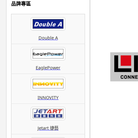
品牌專區
Double A
EaglePower
INNOVITY
Jetart 捷藝