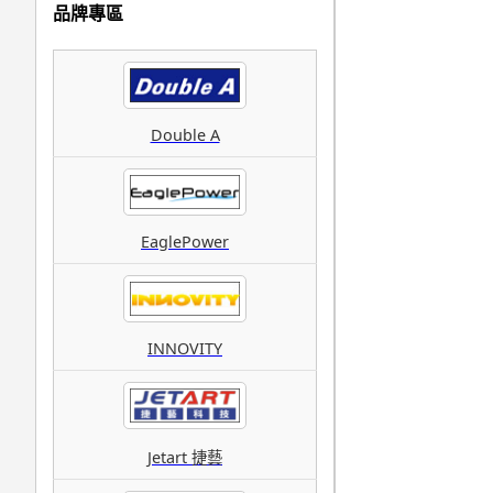
品牌專區
Double A
EaglePower
INNOVITY
Jetart 捷藝