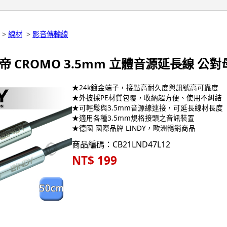
>
線材
>
影音傳輸線
林帝 CROMO 3.5mm 立體音源延長線 公對母 0
★24k鍍金端子，接點高耐久度與訊號高可靠度
★外披採PE材質包覆，收納超方便、使用不糾結
★可輕鬆與3.5mm音源線連接，可延長線材長度
★適用各種3.5mm規格接頭之音訊裝置
★德國 國際品牌 LINDY，歐洲暢銷商品
商品編碼：CB21LND47L12
NT$ 199