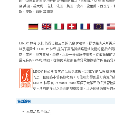
的小型家族企業 到現在的 跨國性的獨立企業組織，以 德國 為總
至 英國、義大利、瑞士、法國、美國、澳洲、愛爾蘭、西班牙、
歐、東歐、非洲 等國家
LINDY 林帝 以其 值得信賴及卓越 的顧客服務，提供給客戶所需
以及選擇性。LINDY 林帝 提供了高品質網路連結技術的產品給
商、業務、地方當局、學校、以及一般家庭使用者。從最簡單的U
最先進的KVM切換器，從網路系統到高畫質電視週邊等的高品質
LINDY 林帝 對於其產品感到驕傲。LINDY 的品牌 讓
的是一個經過市場長期考驗，可信賴與得到最好資源的
LINDY 林帝 的ISO 9001:2000 確保了最嚴密的品質管
準。所有的產品以最高的規格製造，且必須通過嚴格的
保固說明
本商品為 全新品