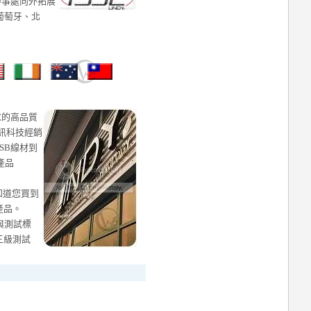
辦事處向外拓展
葡萄牙、北
求的高品質
資訊科技經銷
SB線材到
產品
您知道您買到
產品。
控與測試標
三級測試