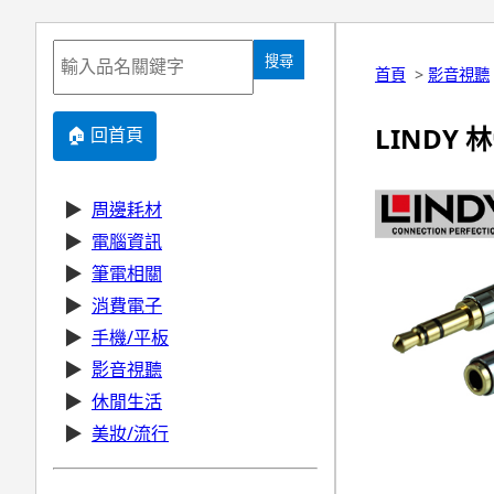
搜尋
首頁
>
影音視聽
LINDY 
🏠 回首頁
▶
周邊耗材
▶
電腦資訊
▶
筆電相關
▶
消費電子
▶
手機/平板
▶
影音視聽
▶
休閒生活
▶
美妝/流行