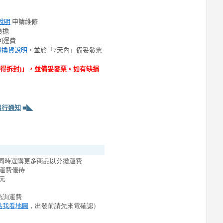
說明
申請維修
負擔
回運費
退換貨說明
，並於「7天內」備妥發票
不得拆封)」，並備妥發票。如有缺損
另行通知
■◣