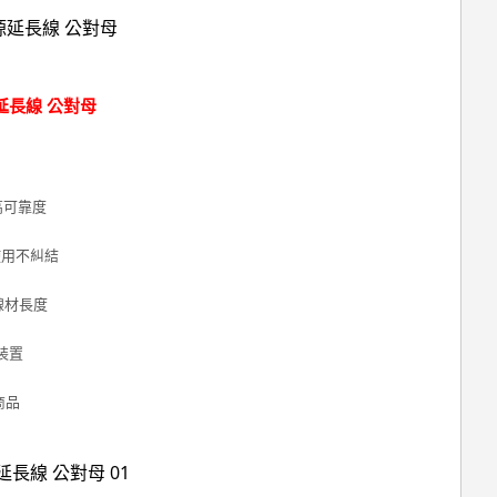
源延長線 公對母
高可靠度
使用不糾結
線材長度
裝置
商品