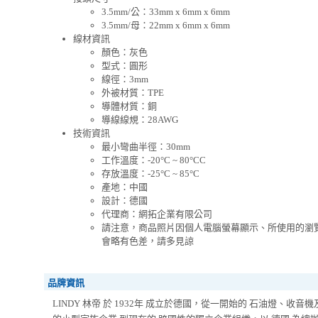
3.5mm/公：33mm x 6mm x 6mm
3.5mm/母：22mm x 6mm x 6mm
線材資訊
顏色：灰色
型式：圓形
線徑：3mm
外被材質：TPE
導體材質：銅
導線線規：28AWG
技術資訊
最小彎曲半徑：30mm
工作溫度：-20°C ~ 80°CC
存放溫度：-25°C ~ 85°C
產地：中國
設計：德國
代理商：網拓企業有限公司
請注意，商品照片因個人電腦螢幕顯示、所使用的瀏
會略有色差，請多見諒
品牌資訊
LINDY 林帝 於 1932年 成立於德國，從一開始的 石油燈、收音