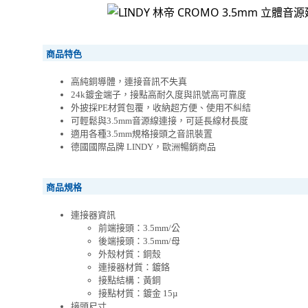
商品特色
高純銅導體，連接音訊不失真
24k鍍金端子，接點高耐久度與訊號高可靠度
外披採PE材質包覆，收納超方便、使用不糾結
可輕鬆與3.5mm音源線連接，可延長線材長度
適用各種3.5mm規格接頭之音訊裝置
德國國際品牌 LINDY，歐洲暢銷商品
商品規格
連接器資訊
前端接頭：3.5mm/公
後端接頭：3.5mm/母
外殼材質：銅殼
連接器材質：鍍鉻
接點結構：黃銅
接點材質：鍍金 15µ
接頭尺寸