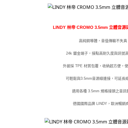
LINDY 林帝 CROMO 3.5mm 立體音
高純銅導體，音值傳輸不失真
24k 鍍金端子，接點高耐久度與訊號
外披採 TPE 材質包覆，收納超方便，
可輕鬆與3.5mm音源線連接，可延長
適用各種 3.5mm 規格接頭之音訊
德國國際品牌 LINDY，歐洲暢銷