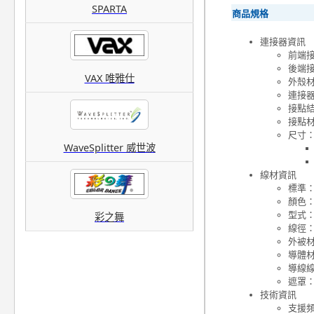
SPARTA
商品規格
連接器資訊
前端接頭
後端接頭
VAX 唯雅仕
外殼材
連接
接點
接點
尺寸
WaveSplitter 威世波
線材資訊
標準：U
顏色
型式
彩之舞
線徑：
外被材
導體
導線線
遮罩：
技術資訊
支援頻寬