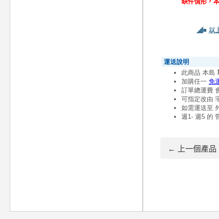
缺件情形，
◢■
以
← 上一個產品