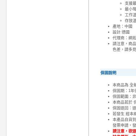
支援最高
最小彎
工作溫度
存放溫度
產地：中國
設計:德國
代理商：網
請注意，商
色差，請多
保固說明
本商品為 全
保固期：1年
保固範圍：
本商品若於 
保固退回：退
若發生 經本
本產品自貨
發票申請，
請注意，欲退