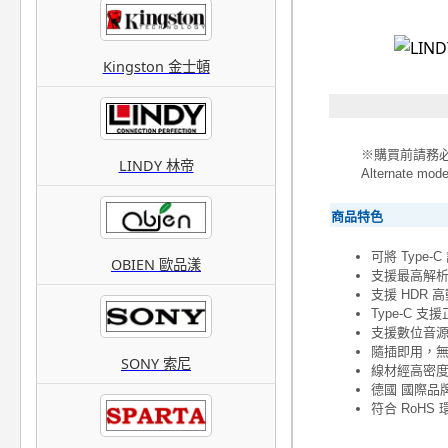
Kingston 金士頓
※購買前請務必確
LINDY 林帝
Alternate 
商品特色
可將 Type-
OBIEN 歐品漾
支援最高解析度可達
支援 HDR 
Type-C 
支援數位音源
隨插即用，
SONY 索尼
線材經高密
德國 國際品牌
符合 RoH