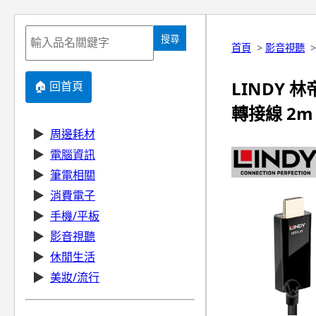
搜尋
首頁
>
影音視聽
LINDY 林帝
🏠 回首頁
轉接線 2m (
▶
周邊耗材
▶
電腦資訊
▶
筆電相關
▶
消費電子
▶
手機/平板
▶
影音視聽
▶
休閒生活
▶
美妝/流行