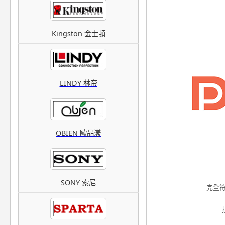
Kingston 金士頓
LINDY 林帝
OBIEN 歐品漾
SONY 索尼
完全符