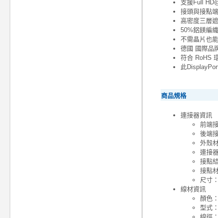
支援Full H
接頭與接點端
高密度三層
50%鋁鎂編
不需晶片也
德國 國際品牌
符合 RoH
此Displa
商品規格
連接器資訊
前端接頭
後端接頭
外殼材
連接器
接點
接點材
尺寸： 
線材資訊
顏色：
型式：
線徑： 