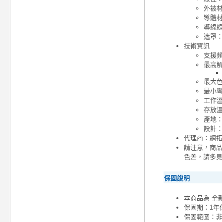
外被材
導體材
導線線
遮罩：
技術資訊
支援頻
最高
最大色
最小彎
工作溫度
存放溫度
產地
設計
代理商：網
請注意，商
色差，請多
保固說明
本商品為 全
保固期：1年
保固範圍：