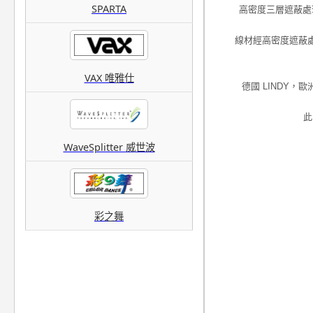
SPARTA
高密度三層遮蔽處
線材經高密度遮蔽
VAX 唯雅仕
德國 LINDY
此
WaveSplitter 威世波
彩之舞