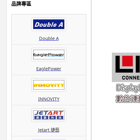
品牌專區
Double A
EaglePower
INNOVITY
Jetart 捷藝