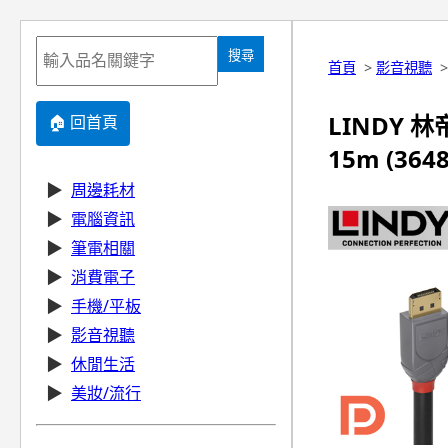
搜尋
首頁
>
影音視聽
LINDY 林帝
🏠 回首頁
15m (3648
▶
周邊耗材
▶
電腦資訊
▶
筆電相關
▶
消費電子
▶
手機/平板
▶
影音視聽
▶
休閒生活
▶
美妝/流行