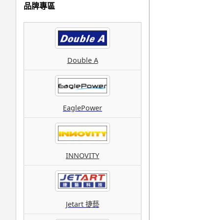
品牌專區
Double A
EaglePower
INNOVITY
Jetart 捷藝