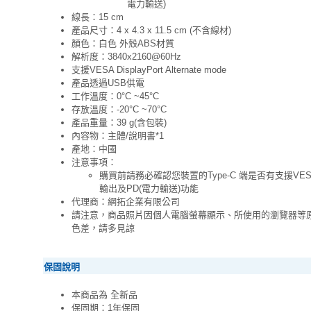
電力輸送)
線長：15 cm
產品尺寸：4 x 4.3 x 11.5 cm (不含線材)
顏色：白色 外殼ABS材質
解析度：3840x2160@60Hz
支援VESA DisplayPort Alternate mode
產品透過USB供電
工作溫度：0°C ~45°C
存放溫度：-20°C ~70°C
產品重量：39 g(含包裝)
內容物：主體/說明書*1
產地：中國
注意事項：
購買前請務必確認您裝置的Type-C 端是否有支援VESA Displ
輸出及PD(電力輸送)功能
代理商：網拓企業有限公司
請注意，商品照片因個人電腦螢幕顯示、所使用的瀏覽器等
色差，請多見諒
保固說明
本商品為 全新品
保固期：1年保固