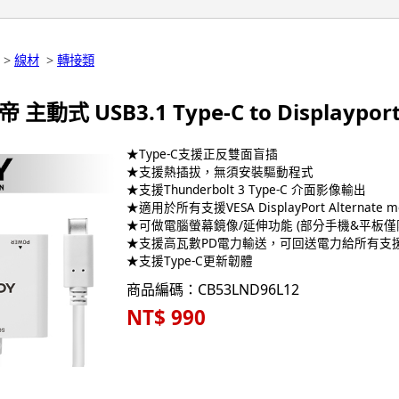
>
線材
>
轉接類
帝 主動式 USB3.1 Type-C to Displaypo
★Type-C支援正反雙面盲插
★支援熱插拔，無須安裝驅動程式
★支援Thunderbolt 3 Type-C 介面影像輸出
★適用於所有支援VESA DisplayPort Alternate
★可做電腦螢幕鏡像/延伸功能 (部分手機&平板僅
★支援高瓦數PD電力輸送，可回送電力給所有支援P
★支援Type-C更新韌體
商品編碼：CB53LND96L12
NT$ 990