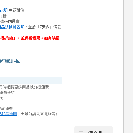
說明
申請維修
負擔
負擔來回運費
新品退換貨說明
，並於「7天內」備妥
不得拆封)」，並備妥發票。如有缺損
另行通知
■◣