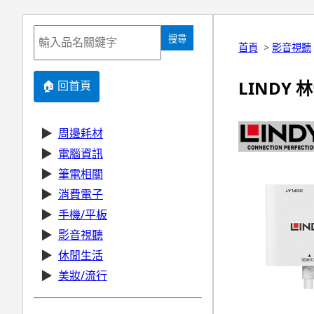
搜尋
首頁
>
影音視聽
LINDY 林
🏠 回首頁
▶
周邊耗材
▶
電腦資訊
▶
筆電相關
▶
消費電子
▶
手機/平板
▶
影音視聽
▶
休閒生活
▶
美妝/流行