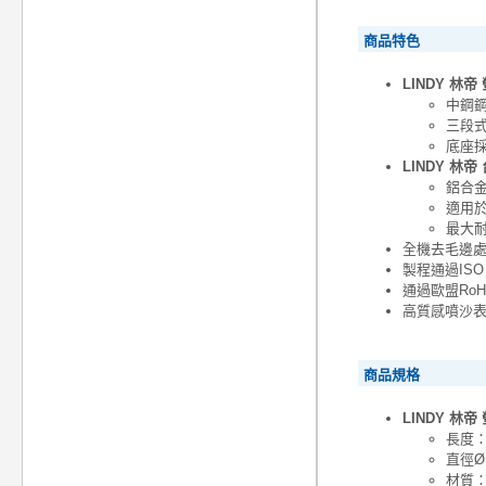
商品特色
LINDY 林
中鋼
三段
底座
LINDY 林帝
鋁合
適用
最大耐
全機去毛邊
製程通過ISO 
通過歐盟Ro
高質感噴沙
商品規格
LINDY 林
長度：
直徑Ø
材質