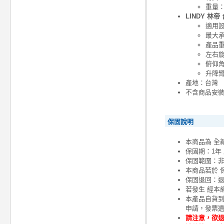
重量：0
LINDY 林帝
適用設
最大承
產品重量
左右旋
俯仰角
升降臂
產地：台灣
不含商品安
保固說明
本商品為 全
保固期：1年
保固範圍：
本商品若於 
保固退回：退
若發生 經本
本產品自貨
申請，發票
請注意，欲退