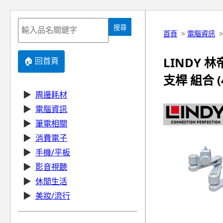
搜尋
首頁
>
電腦資訊
LINDY 
🏠 回首頁
支桿 組合 (4
▶
周邊耗材
▶
電腦資訊
▶
筆電相關
▶
消費電子
▶
手機/平板
▶
影音視聽
▶
休閒生活
▶
美妝/流行