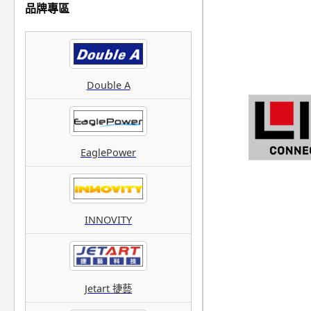
品牌專區
Double A
EaglePower
INNOVITY
Jetart 捷藝