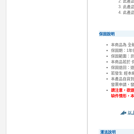
此產品
此產品
此產
保固說明
本商品為 全
保固期：1年
保固範圍：
本商品若於 
保固退回：退
若發生 經本
本產品自貨
發票申請，
請注意，欲退
缺件情形，
◢■
以