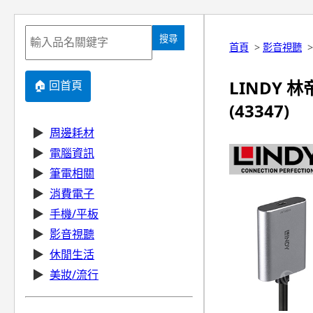
搜尋
首頁
>
影音視聽
LINDY 林帝
🏠 回首頁
(43347)
▶
周邊耗材
▶
電腦資訊
▶
筆電相關
▶
消費電子
▶
手機/平板
▶
影音視聽
▶
休閒生活
▶
美妝/流行