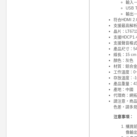
輸入－H
USB 
輸出－U
符合HDMI 2.0
支援最高解析度達
晶片：LT671
支援HDCP1.
支援聲音格式：數
產品尺寸：54.5
線長：15 c
顏色：灰色
材質：鋁合
工作溫度：0~
存放溫度：-10
產品重量：43
產地：中國
代理商：網
請注意，商
色差，請多
注意事項：
購買前請
像輸