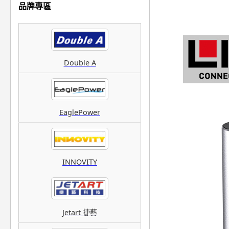
品牌專區
Double A
EaglePower
INNOVITY
Jetart 捷藝