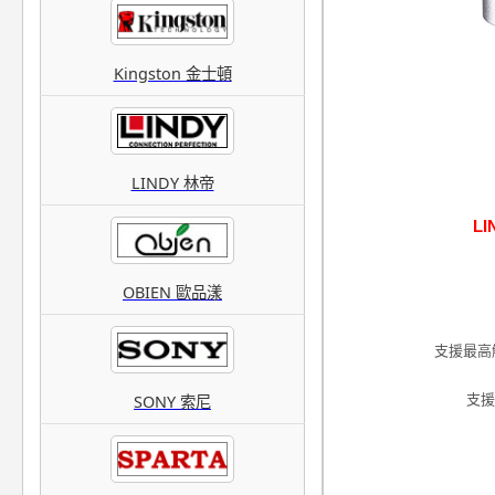
Kingston 金士頓
LINDY 林帝
LI
OBIEN 歐品漾
支援最高解析
SONY 索尼
支援