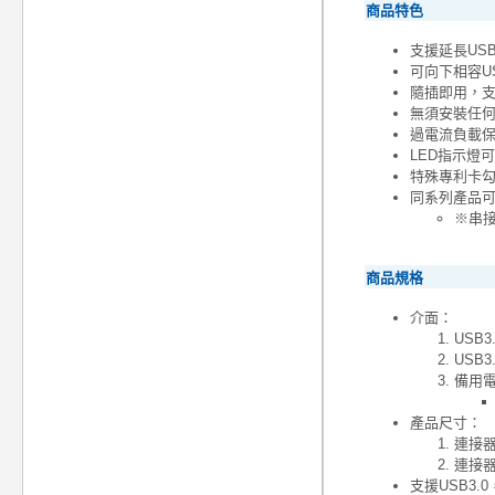
商品特色
支援延長USB
可向下相容USB
隨插即用，
無須安裝任
過電流負載
LED指示燈
特殊專利卡勾
同系列產品可
※串接時
商品規格
介面：
USB3.
USB3
備用電源
產品尺寸：
連接器U
連接器U
支援USB3.