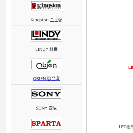
Kingston 金士頓
LINDY 林帝
L
OBIEN 歐品漾
SONY 索尼
LED