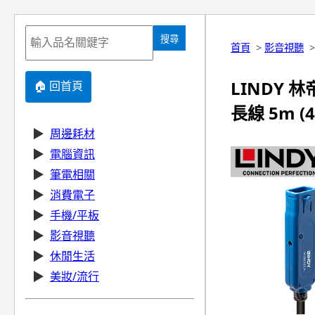
搜尋
首頁
>
影音視聽
LINDY 林帝
🏠 回首頁
長線 5m (4
▶
周邊耗材
▶
電腦資訊
▶
筆電相關
▶
消費電子
▶
手機/平板
▶
影音視聽
▶
休閒生活
▶
美妝/流行