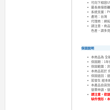
可向下相容USB
最長串接距離
系統支援：PC Win
產地：台灣
代理商：網
請注意，商
色差，請多
保固說明
本商品為 全
保固期：1年
保固範圍：
本商品若於 
保固退回：退
若發生 經本
本產品自貨
發票申請，
請注意，欲退
缺件情形，