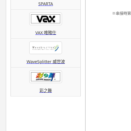
SPARTA
※串接時第一階必
VAX 唯雅仕
WaveSplitter 威世波
彩之舞