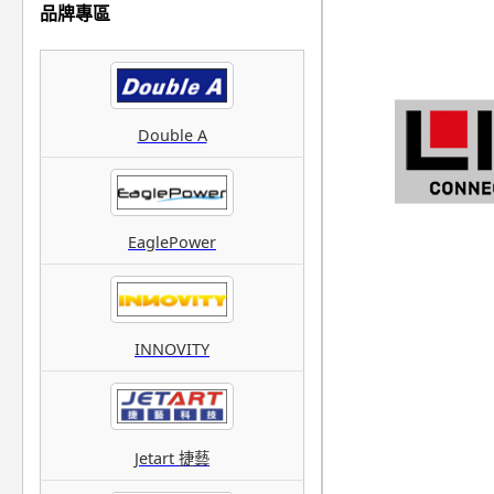
品牌專區
Double A
EaglePower
INNOVITY
Jetart 捷藝