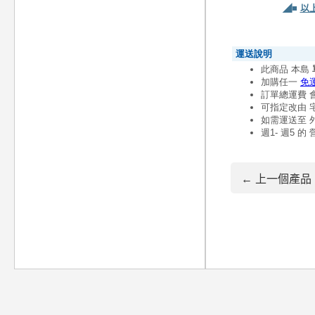
◢■
以
← 上一個產品