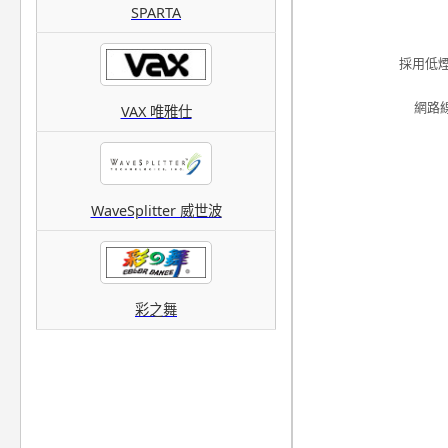
SPARTA
採用低煙
網路線
VAX 唯雅仕
WaveSplitter 威世波
彩之舞