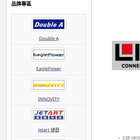
品牌專區
Double A
EaglePower
INNOVITY
Jetart 捷藝