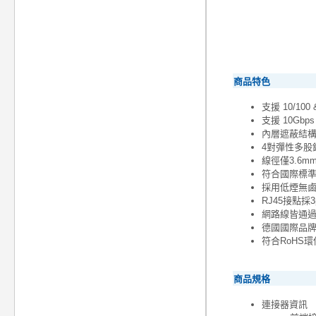
商品特色
支援 10/100 
支援 10Gbp
內層遮蔽結構
4對彈性多股
線徑僅3.6
符合國際標準規範A
採用低煙無鹵
RJ45接點
網路線皆通過 
德國國際品牌
符合RoHS
商品規格
連接器資訊