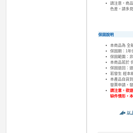
請注意，商
色差，請多
保固說明
本商品為 全
保固期：1年
保固範圍：
本商品若於 
保固退回：退
若發生 經本
本產品自貨
發票申請，
請注意，欲退
缺件情形，
◢■
以