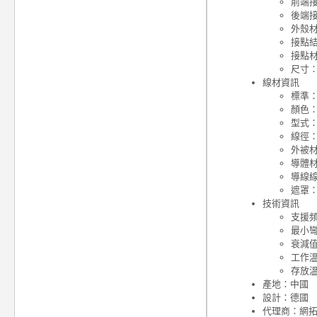
前端接
後端接
外殼材
接點
接點
尺寸：1
線材資訊
標準：C
顏色
型式
線徑：
外被材
導體
導線線
遮罩
技術資訊
支援頻
最小彎
衰減值：
工作溫度
存放溫度
產地：中國
設計：德國
代理商：網