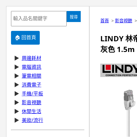
搜尋
首頁
>
影音視聽
LINDY 林
🏠 回首頁
灰色 1.5m 
▶
周邊耗材
▶
電腦資訊
▶
筆電相關
▶
消費電子
▶
手機/平板
▶
影音視聽
▶
休閒生活
▶
美妝/流行