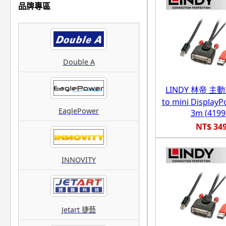
品牌專區
Double A
LINDY 林帝 主動
to mini Displa
EaglePower
3m (4199
NT$ 34
INNOVITY
Jetart 捷藝