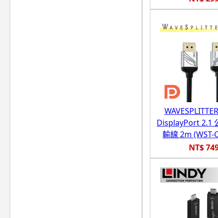
WAVESPLITT
DisplayPort 2.1
輸線 2m (WST-C
NT$ 74