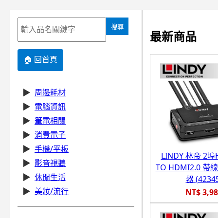
搜尋
最新商品
🏠 回首頁
▶
周邊耗材
▶
電腦資訊
▶
筆電相關
▶
消費電子
▶
手機/平板
LINDY 林帝 2埠
▶
影音視聽
TO HDMI2.0 帶
▶
休閒生活
器 (4234
▶
美妝/流行
NT$ 3,9