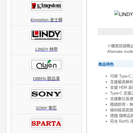
Kingston 金士頓
※購買前請務必確
LINDY 林帝
Alternate 
商品特色
可將 Type-C
OBIEN 歐品漾
支援最高解析度可達
支援 HDR 
Type-C 
支援數位音源
隨插即用，
SONY 索尼
線材經高密
德國 國際品牌
符合 RoH