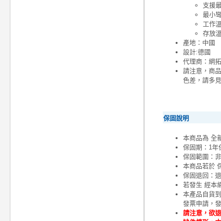
支援最高
最小彎
工作溫度
存放溫度
產地：中國
設計:德國
代理商：網
請注意，商
色差，請多
保固說明
本商品為 全
保固期：1年
保固範圍：
本商品若於 
保固退回：退
若發生 經本
本產品自貨
發票申請，
請注意，欲退