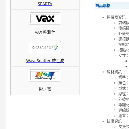
SPARTA
商品規格
連接器資訊
前端接頭
後端接頭
VAX 唯雅仕
外殼材
連接
接點
接點
尺寸
WaveSplitter 威世波
線材資訊
標準：U
顏色
型式
彩之舞
線徑：
外被材
導體
導線線
遮罩：
技術資訊
支援頻寬