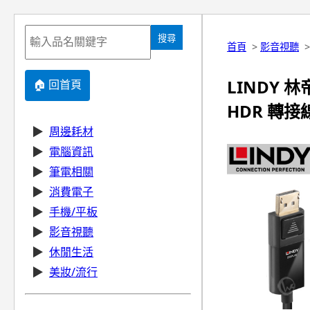
搜尋
首頁
>
影音視聽
LINDY 林帝
🏠 回首頁
HDR 轉接線 
▶
周邊耗材
▶
電腦資訊
▶
筆電相關
▶
消費電子
▶
手機/平板
▶
影音視聽
▶
休閒生活
▶
美妝/流行