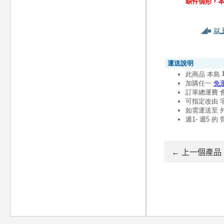
缺件情形，
◢■
以
← 上一個產品